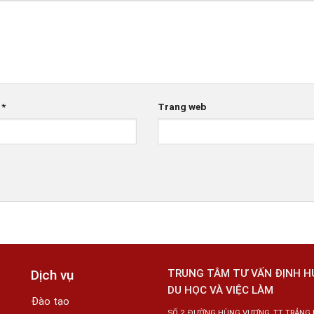
l
*
Trang web
Dịch vụ
TRUNG TÂM TƯ VẤN ĐỊNH 
DU HỌC VÀ VIỆC LÀM
Đào tạo
SỐ 2, ĐƯỜNG HÙNG VƯƠNG, TT TRẢNG 