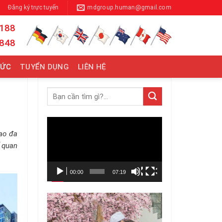
Đăng ký trực tuyến
mdgroup.human@gmail.com
 188
 848
TỨC
TUYỂN DỤNG
LIÊN HỆ
Trình
tạo đa
chơi
ố quan
Video
00:00
07:19