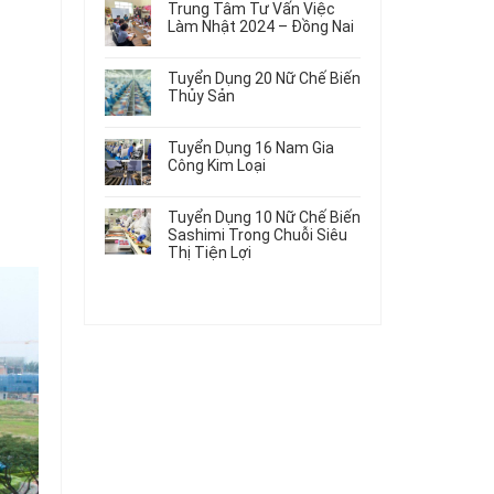
Gia
Điện
Trung Tâm Tư Vấn Việc
Hàng
bình
Công
Dùng
Làm Nhật 2024 – Đồng Nai
Nữ
luận
Linh
Trong
ở
Không
Đi
Kiện
Ô
Du
có
Nhật
Chi
Tuyển Dụng 20 Nữ Chế Biến
Tô
Học
bình
Mới
Tiết
Thủy Sản
Máy
Singapore
luận
Nhất
Ô
Móc
ở
Không
Thực
2026
Tô
Trung
có
Tập
Tuyển Dụng 16 Nam Gia
Tâm
bình
Hưởng
Công Kim Loại
Tư
luận
Lương
ở
Không
Vấn
2026
Tuyển
có
Việc
Tuyển Dụng 10 Nữ Chế Biến
Dụng
bình
Làm
Sashimi Trong Chuỗi Siêu
20
luận
Nhật
Thị Tiện Lợi
ở
Nữ
2024
Tuyển
Không
Chế
–
Dụng
có
Biến
Đồng
16
bình
Thủy
Nai
Nam
luận
Sản
ở
Gia
Tuyển
Công
Dụng
Kim
10
Loại
Nữ
Chế
Biến
Sashimi
Trong