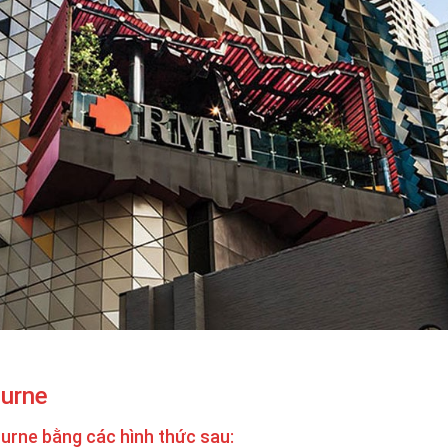
urne
ourne bằng các hình thức sau: