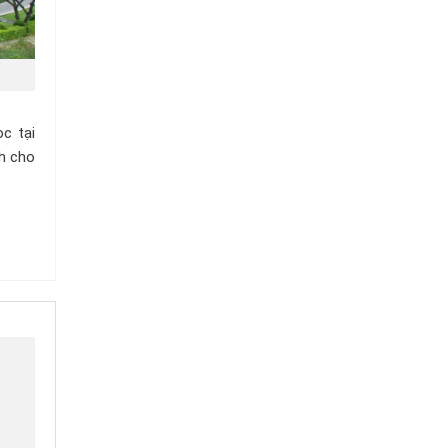
Chuỗi
Siêu
Thị
Tiện
Lợi
c tại
nh cho