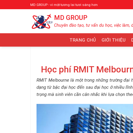
Bỏ
MD GROUP - vì một tương lai tươi sáng hơn
qua
MD GROUP
nội
dung
Chuyên đào tạo, tư vấn du học, việc làm, 
TRANG CHỦ
GIỚI THIỆU
Học phí RMIT Melbour
RMIT Melbourne là một trong những trường đại h
dạng từ bậc đại học đến sau đại học ở nhiều lĩn
trọng mà sinh viên cần cân nhắc khi lựa chọn theo