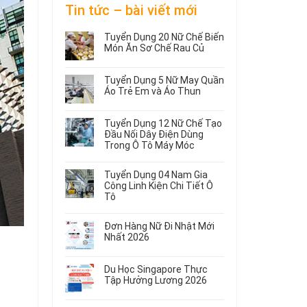
Tin tức – bài viết mới
Tuyển Dụng 20 Nữ Chế Biến
Món Ăn Sơ Chế Rau Củ
Không
có
Tuyển Dụng 5 Nữ May Quần
bình
Áo Trẻ Em và Áo Thun
luận
ở
Không
Tuyển
có
Tuyển Dụng 12 Nữ Chế Tạo
Dụng
bình
Đầu Nối Dây Điện Dùng
20
luận
Trong Ô Tô Máy Móc
ở
Nữ
Tuyển
Không
Chế
Dụng
có
Biến
Tuyển Dụng 04 Nam Gia
5
bình
Món
Công Linh Kiện Chi Tiết Ô
Nữ
luận
Ăn
Tô
ở
May
Sơ
Không
Tuyển
Quần
Chế
có
Dụng
Áo
Rau
Đơn Hàng Nữ Đi Nhật Mới
bình
12
Trẻ
Củ
Nhất 2026
luận
Nữ
Em
Không
ở
Chế
và
có
Tuyển
Tạo
Áo
Du Học Singapore Thực
bình
Dụng
Đầu
Thun
Tập Hưởng Lương 2026
luận
04
Nối
ở
Không
Nam
Dây
Đơn
có