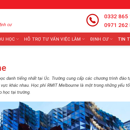
0332 865
0971 262
định cư
DU HỌC
HỖ TRỢ TƯ VẤN VIỆC LÀM
ĐỊNH CƯ
TIN 
ne
ọc danh tiếng nhất tại Úc. Trường cung cấp các chương trình đào 
h vực khác nhau. Học phí RMIT Melbourne là một trong những yếu t
 học tại trường.