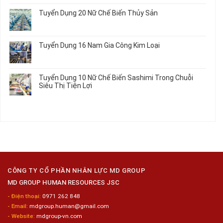
Ô
Tiết
Mới
Học
bình
Tô
Ô
Tuyển Dụng 20 Nữ Chế Biến Thủy Sản
Nhất
Singapore
luận
Máy
Tô
2026
Thực
ở
Không
Móc
Tập
Trung
có
Hưởng
Tâm
bình
Tuyển Dụng 16 Nam Gia Công Kim Loại
Lương
Tư
luận
2026
Vấn
ở
Không
Việc
Tuyển
có
Làm
Dụng
bình
Tuyển Dụng 10 Nữ Chế Biến Sashimi Trong Chuỗi
Nhật
20
luận
Siêu Thị Tiện Lợi
2024
Nữ
ở
–
Chế
Tuyển
Không
Đồng
Biến
Dụng
có
Nai
Thủy
16
bình
Sản
Nam
luận
Gia
ở
Công
Tuyển
Kim
Dụng
Loại
10
Nữ
Chế
CÔNG TY CỔ PHẦN NHÂN LỰC MD GROUP
Biến
MD GROUP HUMAN RESOURCES JSC
Sashimi
Trong
- Điện thoại:
0971 262 848
Chuỗi
- Email:
mdgroup.human@gmail.com
Siêu
Thị
- Website:
mdgroup-vn.com