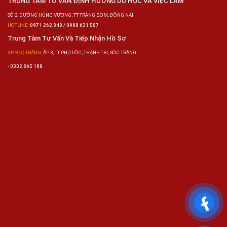
TRUNG TÂM TƯ VẤN ĐỊNH HƯỚNG DU HỌC VÀ VIỆC LÀM
SỐ 2, ĐƯỜNG HÙNG VƯƠNG, TT TRẢNG BOM, ĐỒNG NAI
HOTLINE:
0971 262 848 / 0988 631 587
Trung Tâm Tư Vấn Và Tiếp Nhận Hồ Sơ
VP SÓC TRĂNG:
ẤP 3, TT PHÚ LỘC, THẠNH TRỊ, SÓC TRĂNG
-
0332 865 188