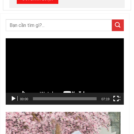
Trình
chơi
Video
00:00
07:19