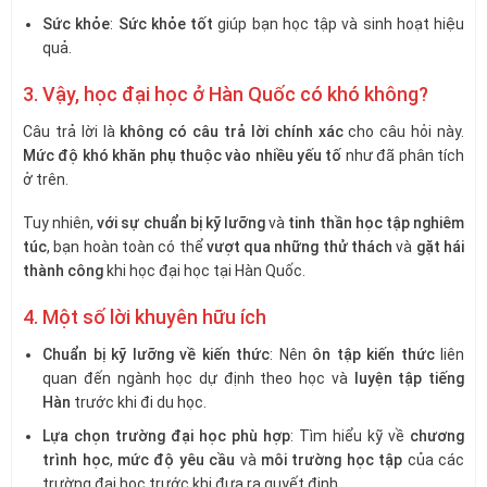
Sức khỏe
:
Sức khỏe tốt
giúp bạn học tập và sinh hoạt hiệu
quả.
3. Vậy, học đại học ở Hàn Quốc có khó không?
Câu trả lời là
không có câu trả lời chính xác
cho câu hỏi này.
Mức độ khó khăn phụ thuộc vào nhiều yếu tố
như đã phân tích
ở trên.
Tuy nhiên,
với sự chuẩn bị kỹ lưỡng
và
tinh thần học tập nghiêm
túc
, bạn hoàn toàn có thể
vượt qua những thử thách
và
gặt hái
thành công
khi học đại học tại Hàn Quốc.
4. Một số lời khuyên hữu ích
Chuẩn bị kỹ lưỡng về kiến thức
: Nên
ôn tập kiến thức
liên
quan đến ngành học dự định theo học và
luyện tập tiếng
Hàn
trước khi đi du học.
Lựa chọn trường đại học phù hợp
: Tìm hiểu kỹ về
chương
trình học
,
mức độ yêu cầu
và
môi trường học tập
của các
trường đại học trước khi đưa ra quyết định.