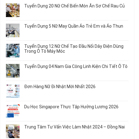
Tuyển Dụng 20 Nữ Chế Biến Món Ăn Sơ Chế Rau Củ
Không
có
bình
Tuyển Dụng 5 Nữ May Quần Áo Trẻ Em và Áo Thun
luận
ở
Không
Tuyển
có
Dụng
bình
Tuyển Dụng 12 Nữ Chế Tạo Đầu Nối Dây Điện Dùng
20
luận
Trong Ô Tô Máy Móc
Nữ
ở
Chế
Tuyển
Không
Biến
Dụng
có
Tuyển Dụng 04 Nam Gia Công Linh Kiện Chi Tiết Ô Tô
Món
5
bình
Ăn
Nữ
luận
Không
Sơ
May
ở
có
Chế
Quần
Tuyển
bình
Rau
Đơn Hàng Nữ Đi Nhật Mới Nhất 2026
Áo
Dụng
luận
Củ
Trẻ
12
ở
Không
Em
Nữ
Tuyển
có
và
Chế
Dụng
bình
Áo
Du Học Singapore Thực Tập Hưởng Lương 2026
Tạo
04
luận
Thun
Đầu
Nam
ở
Không
Nối
Gia
Đơn
có
Dây
Công
Hàng
bình
Điện
Trung Tâm Tư Vấn Việc Làm Nhật 2024 – Đồng Nai
Linh
Nữ
luận
Dùng
Kiện
Đi
ở
Không
Trong
Chi
Nhật
Du
có