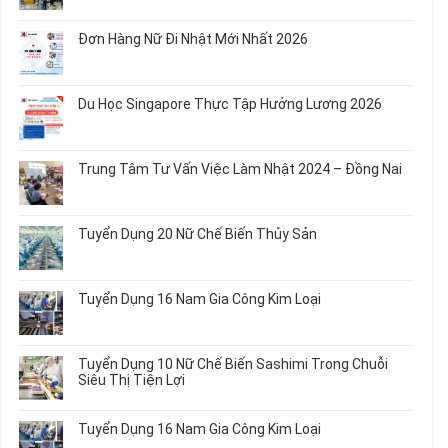
có
bình
Đơn Hàng Nữ Đi Nhật Mới Nhất 2026
luận
ở
Không
Tuyển
có
Dụng
bình
Du Học Singapore Thực Tập Hưởng Lương 2026
04
luận
Nam
ở
Không
Gia
Đơn
có
Công
Hàng
bình
Trung Tâm Tư Vấn Việc Làm Nhật 2024 – Đồng Nai
Linh
Nữ
luận
Kiện
Đi
ở
Không
Chi
Nhật
Du
có
Tiết
Mới
Học
bình
Ô
Tuyển Dụng 20 Nữ Chế Biến Thủy Sản
Nhất
Singapore
luận
Tô
2026
Thực
ở
Không
Tập
Trung
có
Hưởng
Tâm
bình
Tuyển Dụng 16 Nam Gia Công Kim Loại
Lương
Tư
luận
2026
Vấn
ở
Không
Việc
Tuyển
có
Làm
Dụng
bình
Tuyển Dụng 10 Nữ Chế Biến Sashimi Trong Chuỗi
Nhật
20
luận
Siêu Thị Tiện Lợi
2024
Nữ
ở
–
Chế
Tuyển
Không
Đồng
Biến
Dụng
có
Nai
Tuyển Dụng 16 Nam Gia Công Kim Loại
Thủy
16
bình
Sản
Nam