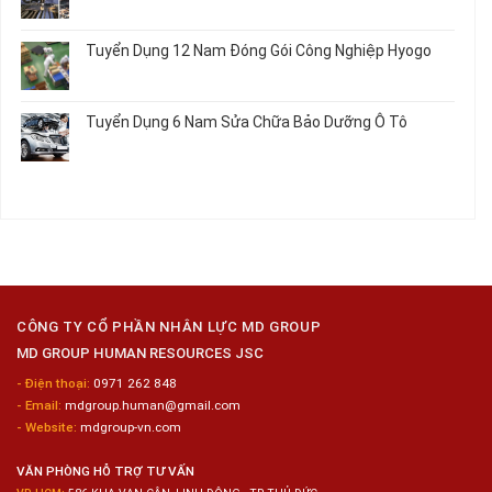
luận
Không
Gia
ở
có
Công
Tuyển
bình
Tuyển Dụng 12 Nam Đóng Gói Công Nghiệp Hyogo
Kim
Dụng
luận
Loại
10
ở
Không
Nữ
Tuyển
có
Chế
Dụng
bình
Tuyển Dụng 6 Nam Sửa Chữa Bảo Dưỡng Ô Tô
Biến
16
luận
Sashimi
Nam
ở
Không
Trong
Gia
Tuyển
có
Chuỗi
Công
Dụng
bình
Siêu
Kim
12
luận
Thị
Loại
Nam
ở
Tiện
Đóng
Tuyển
Lợi
Gói
Dụng
Công
6
Nghiệp
Nam
Hyogo
Sửa
Chữa
CÔNG TY CỔ PHẦN NHÂN LỰC MD GROUP
Bảo
MD GROUP HUMAN RESOURCES JSC
Dưỡng
Ô
- Điện thoại:
0971 262 848
Tô
- Email:
mdgroup.human@gmail.com
- Website:
mdgroup-vn.com
VĂN PHÒNG HỖ TRỢ TƯ VẤN