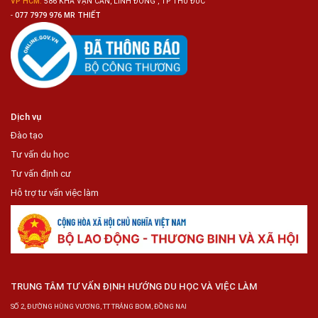
VP HCM:
586 KHA VẠN CÂN, LINH ĐÔNG , TP THỦ ĐỨC
-
077 7979 976 MR THIẾT
Dịch vụ
Đào tạo
Tư vấn du học
Tư vấn định cư
Hỗ trợ tư vấn việc làm
TRUNG TÂM TƯ VẤN ĐỊNH HƯỚNG DU HỌC VÀ VIỆC LÀM
SỐ 2, ĐƯỜNG HÙNG VƯƠNG, TT TRẢNG BOM, ĐỒNG NAI