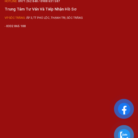
HOTLINE:
0971 262 848 / 0988 631 587
Trung Tâm Tư Vấn Và Tiếp Nhận Hồ Sơ
VP SÓC TRĂNG:
ẤP 3, TT PHÚ LỘC, THẠNH TRỊ, SÓC TRĂNG
-
0332 865 188