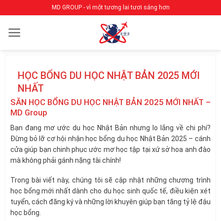
Bỏ
MD GROUP - vì một tương lai tươi sáng hơn
qua
nội
dung
HỌC BỔNG DU HỌC NHẬT BẢN 2025 MỚI
NHẤT
SĂN HỌC BỔNG DU HỌC NHẬT BẢN 2025 MỚI NHẤT –
MD Group
Bạn đang mơ ước du học Nhật Bản nhưng lo lắng về chi phí?
Đừng bỏ lỡ cơ hội nhận học bổng du học Nhật Bản 2025 – cánh
cửa giúp bạn chinh phục ước mơ học tập tại xứ sở hoa anh đào
mà không phải gánh nặng tài chính!
Trong bài viết này, chúng tôi sẽ cập nhật những chương trình
học bổng mới nhất dành cho du học sinh quốc tế, điều kiện xét
tuyển, cách đăng ký và những lời khuyên giúp bạn tăng tỷ lệ đậu
học bổng.