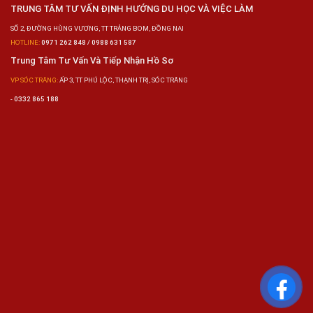
TRUNG TÂM TƯ VẤN ĐỊNH HƯỚNG DU HỌC VÀ VIỆC LÀM
SỐ 2, ĐƯỜNG HÙNG VƯƠNG, TT TRẢNG BOM, ĐỒNG NAI
HOTLINE:
0971 262 848 / 0988 631 587
Trung Tâm Tư Vấn Và Tiếp Nhận Hồ Sơ
VP SÓC TRĂNG:
ẤP 3, TT PHÚ LỘC, THẠNH TRỊ, SÓC TRĂNG
-
0332 865 188