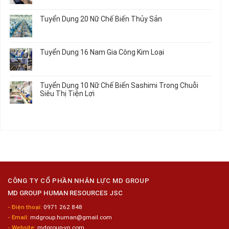
Trong
Chi
Nhật
Du
có
Ô
Tiết
Mới
Học
bình
Tô
Ô
Tuyển Dụng 20 Nữ Chế Biến Thủy Sản
Nhất
Singapore
luận
Máy
Tô
2026
Thực
ở
Không
Móc
Tập
Trung
có
Hưởng
Tâm
bình
Tuyển Dụng 16 Nam Gia Công Kim Loại
Lương
Tư
luận
2026
Vấn
ở
Không
Việc
Tuyển
có
Làm
Dụng
bình
Tuyển Dụng 10 Nữ Chế Biến Sashimi Trong Chuỗi
Nhật
20
luận
Siêu Thị Tiện Lợi
2024
Nữ
ở
–
Chế
Tuyển
Không
Đồng
Biến
Dụng
có
Nai
Thủy
16
bình
Sản
Nam
luận
Gia
ở
Công
Tuyển
Kim
Dụng
Loại
10
Nữ
Chế
CÔNG TY CỔ PHẦN NHÂN LỰC MD GROUP
Biến
MD GROUP HUMAN RESOURCES JSC
Sashimi
Trong
- Điện thoại:
0971 262 848
Chuỗi
- Email:
mdgroup.human@gmail.com
Siêu
Thị
- Website:
mdgroup-vn.com