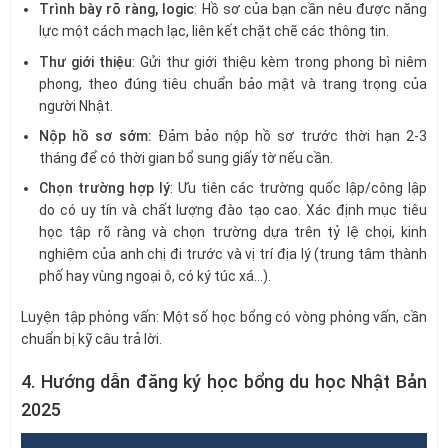
Trình bày rõ ràng, logic
: Hồ sơ của bạn cần nêu được năng
lực một cách mạch lạc, liên kết chặt chẽ các thông tin.
Thư giới thiệu
: Gửi thư giới thiệu kèm trong phong bì niêm
phong, theo đúng tiêu chuẩn bảo mật và trang trọng của
người Nhật.
Nộp hồ sơ sớm:
Đảm bảo nộp hồ sơ trước thời hạn 2-3
tháng để có thời gian bổ sung giấy tờ nếu cần.
Chọn trường hợp lý
: Ưu tiên các trường quốc lập/công lập
do có uy tín và chất lượng đào tạo cao. Xác định mục tiêu
học tập rõ ràng và chọn trường dựa trên tỷ lệ chọi, kinh
nghiệm của anh chị đi trước và vị trí địa lý (trung tâm thành
phố hay vùng ngoại ô, có ký túc xá…).
Luyện tập phỏng vấn: Một số học bổng có vòng phỏng vấn, cần
chuẩn bị kỹ câu trả lời.
4. Hướng dẫn đăng ký học bổng du học Nhật Bản
2025