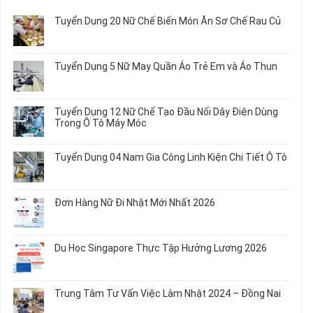
Tuyển Dụng 20 Nữ Chế Biến Món Ăn Sơ Chế Rau Củ
Không
có
bình
Tuyển Dụng 5 Nữ May Quần Áo Trẻ Em và Áo Thun
luận
ở
Không
Tuyển
có
Dụng
bình
Tuyển Dụng 12 Nữ Chế Tạo Đầu Nối Dây Điện Dùng
20
luận
Trong Ô Tô Máy Móc
Nữ
ở
Chế
Tuyển
Không
Biến
Dụng
có
Tuyển Dụng 04 Nam Gia Công Linh Kiện Chi Tiết Ô Tô
Món
5
bình
Ăn
Nữ
luận
Không
Sơ
May
ở
có
Chế
Quần
Tuyển
bình
Rau
Đơn Hàng Nữ Đi Nhật Mới Nhất 2026
Áo
Dụng
luận
Củ
Trẻ
12
ở
Không
Em
Nữ
Tuyển
có
và
Chế
Dụng
bình
Áo
Du Học Singapore Thực Tập Hưởng Lương 2026
Tạo
04
luận
Thun
Đầu
Nam
ở
Không
Nối
Gia
Đơn
có
Dây
Công
Hàng
bình
Điện
Trung Tâm Tư Vấn Việc Làm Nhật 2024 – Đồng Nai
Linh
Nữ
luận
Dùng
Kiện
Đi
ở
Không