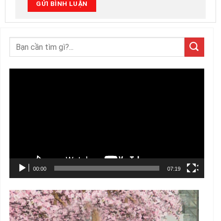
Trình
chơi
Video
00:00
07:19