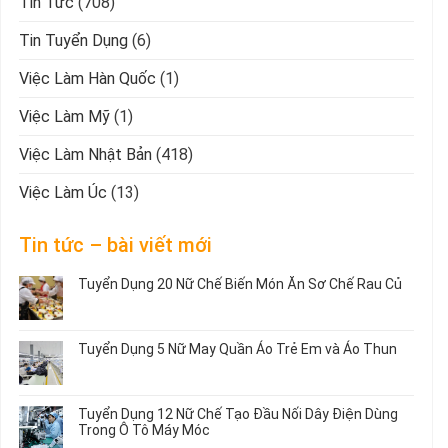
Tin Tức
(708)
Tin Tuyển Dụng
(6)
Việc Làm Hàn Quốc
(1)
Việc Làm Mỹ
(1)
Việc Làm Nhật Bản
(418)
Việc Làm Úc
(13)
Tin tức – bài viết mới
Tuyển Dụng 20 Nữ Chế Biến Món Ăn Sơ Chế Rau Củ
Không
có
bình
Tuyển Dụng 5 Nữ May Quần Áo Trẻ Em và Áo Thun
luận
ở
Không
Tuyển
có
Dụng
bình
Tuyển Dụng 12 Nữ Chế Tạo Đầu Nối Dây Điện Dùng
20
luận
Trong Ô Tô Máy Móc
Nữ
ở
Chế