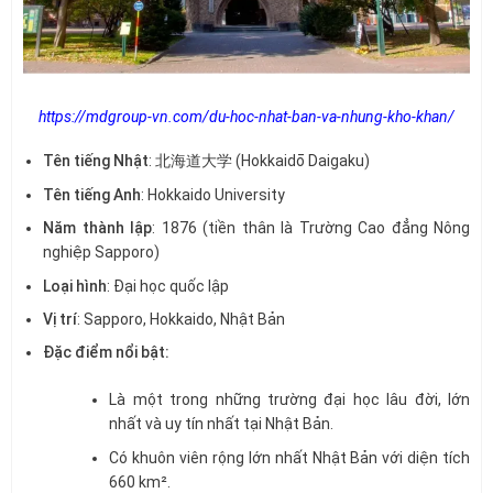
https://mdgroup-vn.com/du-hoc-nhat-ban-va-nhung-kho-khan/
Tên tiếng Nhật
: 北海道大学 (Hokkaidō Daigaku)
Tên tiếng Anh
: Hokkaido University
Năm thành lập
: 1876 (tiền thân là Trường Cao đẳng Nông
nghiệp Sapporo)
Loại hình
: Đại học quốc lập
Vị trí
: Sapporo, Hokkaido, Nhật Bản
Đặc điểm nổi bật:
Là một trong những trường đại học lâu đời, lớn
nhất và uy tín nhất tại Nhật Bản.
Có khuôn viên rộng lớn nhất Nhật Bản với diện tích
660 km².