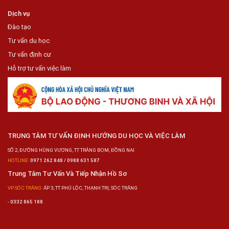
Dịch vụ
Đào tạo
Tư vấn du học
Tư vấn định cư
Hỗ trợ tư vấn việc làm
TRUNG TÂM TƯ VẤN ĐỊNH HƯỚNG DU HỌC VÀ VIỆC LÀM
SỐ 2, ĐƯỜNG HÙNG VƯƠNG, TT TRẢNG BOM, ĐỒNG NAI
HOTLINE:
0971 262 848 / 0988 631 587
Trung Tâm Tư Vấn Và Tiếp Nhận Hồ Sơ
VP SÓC TRĂNG:
ẤP 3, TT PHÚ LỘC, THẠNH TRỊ, SÓC TRĂNG
-
0332 865 188