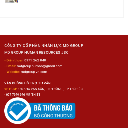
–
Chế
Tuyển
Không
Đồng
Biến
Dụng
có
Nai
Thủy
16
bình
Sản
Nam
luận
Gia
ở
Công
Tuyển
Kim
Dụng
Loại
10
Nữ
Chế
CÔNG TY CỔ PHẦN NHÂN LỰC MD GROUP
Biến
MD GROUP HUMAN RESOURCES JSC
Sashimi
Trong
- Điện thoại:
0971 262 848
Chuỗi
- Email:
mdgroup.human@gmail.com
Siêu
Thị
- Website:
mdgroup-vn.com
Tiện
Lợi
VĂN PHÒNG HỖ TRỢ TƯ VẤN
VP HCM:
586 KHA VẠN CÂN, LINH ĐÔNG , TP THỦ ĐỨC
-
077 7979 976 MR THIẾT