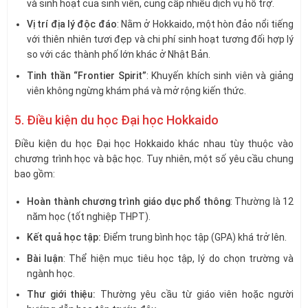
và sinh hoạt của sinh viên, cung cấp nhiều dịch vụ hỗ trợ.
Vị trí địa lý độc đáo
: Nằm ở Hokkaido, một hòn đảo nổi tiếng
với thiên nhiên tươi đẹp và chi phí sinh hoạt tương đối hợp lý
so với các thành phố lớn khác ở Nhật Bản.
Tinh thần “Frontier Spirit”
: Khuyến khích sinh viên và giảng
viên không ngừng khám phá và mở rộng kiến thức.
5. Điều kiện du học Đại học Hokkaido
Điều kiện du học Đại học Hokkaido khác nhau tùy thuộc vào
chương trình học và bậc học. Tuy nhiên, một số yêu cầu chung
bao gồm:
Hoàn thành chương trình giáo dục phổ thông
: Thường là 12
năm học (tốt nghiệp THPT).
Kết quả học tập:
Điểm trung bình học tập (GPA) khá trở lên.
Bài luận
: Thể hiện mục tiêu học tập, lý do chọn trường và
ngành học.
Thư giới thiệu:
Thường yêu cầu từ giáo viên hoặc người