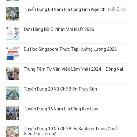
Tuyển
Không
Biến
Dụng
có
Tuyển Dụng 04 Nam Gia Công Linh Kiện Chi Tiết Ô Tô
Món
5
bình
Ăn
Nữ
luận
Không
Sơ
May
ở
có
Chế
Quần
Tuyển
bình
Rau
Đơn Hàng Nữ Đi Nhật Mới Nhất 2026
Áo
Dụng
luận
Củ
Trẻ
12
ở
Không
Em
Nữ
Tuyển
có
và
Chế
Dụng
bình
Áo
Du Học Singapore Thực Tập Hưởng Lương 2026
Tạo
04
luận
Thun
Đầu
Nam
ở
Không
Nối
Gia
Đơn
có
Dây
Công
Hàng
bình
Điện
Trung Tâm Tư Vấn Việc Làm Nhật 2024 – Đồng Nai
Linh
Nữ
luận
Dùng
Kiện
Đi
ở
Không
Trong
Chi
Nhật
Du
có
Ô
Tiết
Mới
Học
bình
Tô
Ô
Tuyển Dụng 20 Nữ Chế Biến Thủy Sản
Nhất
Singapore
luận
Máy
Tô
2026
Thực
ở
Không
Móc
Tập
Trung
có
Hưởng
Tâm
bình
Tuyển Dụng 16 Nam Gia Công Kim Loại
Lương
Tư
luận
2026
Vấn
ở
Không
Việc
Tuyển
có
Làm
Dụng
bình
Tuyển Dụng 10 Nữ Chế Biến Sashimi Trong Chuỗi
Nhật
20
luận
Siêu Thị Tiện Lợi
2024
Nữ
ở