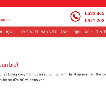
0332 865
0971 262
định cư
DU HỌC
HỖ TRỢ TƯ VẤN VIỆC LÀM
ĐỊNH CƯ
TIN 
cần biết
chất lượng cao, thu hút nhiều du học sinh từ khắp nơi trên thế gi
bị hồ sơ đầy đủ và chính xác.