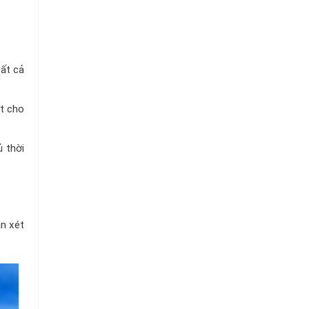
ất cả
ết cho
 thời
an xét