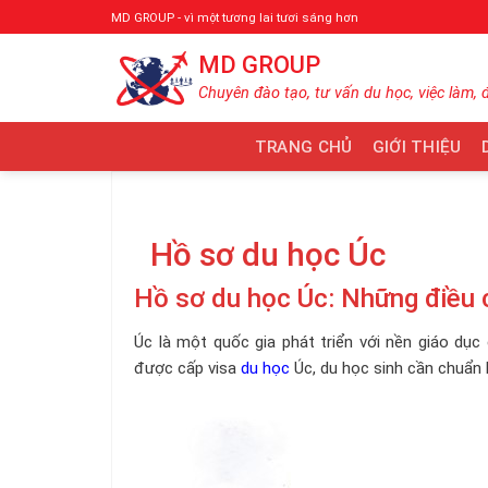
Bỏ
MD GROUP - vì một tương lai tươi sáng hơn
qua
MD GROUP
nội
dung
Chuyên đào tạo, tư vấn du học, việc làm, 
TRANG CHỦ
GIỚI THIỆU
Hồ sơ du học Úc
Hồ sơ du học Úc: Những điều 
Úc là một quốc gia phát triển với nền giáo dục 
được cấp visa
du học
Úc, du học sinh cần chuẩn 