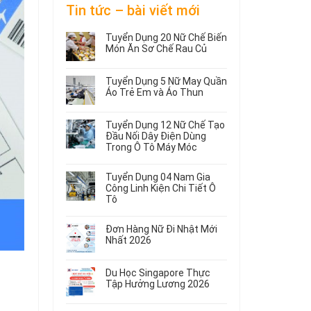
Tin tức – bài viết mới
Tuyển Dụng 20 Nữ Chế Biến
Món Ăn Sơ Chế Rau Củ
Không
có
Tuyển Dụng 5 Nữ May Quần
bình
Áo Trẻ Em và Áo Thun
luận
ở
Không
Tuyển
có
Tuyển Dụng 12 Nữ Chế Tạo
Dụng
bình
Đầu Nối Dây Điện Dùng
20
luận
Trong Ô Tô Máy Móc
ở
Nữ
Tuyển
Không
Chế
Dụng
có
Biến
Tuyển Dụng 04 Nam Gia
5
bình
Món
Công Linh Kiện Chi Tiết Ô
Nữ
luận
Ăn
Tô
ở
May
Sơ
Không
Tuyển
Quần
Chế
có
Dụng
Áo
Rau
Đơn Hàng Nữ Đi Nhật Mới
bình
12
Trẻ
Củ
Nhất 2026
luận
Nữ
Em
Không
ở
Chế
và
có
Tuyển
Tạo
Áo
Du Học Singapore Thực
bình
Dụng
Đầu
Thun
Tập Hưởng Lương 2026
luận
04
Nối
ở
Không
Nam
Dây
Đơn
có