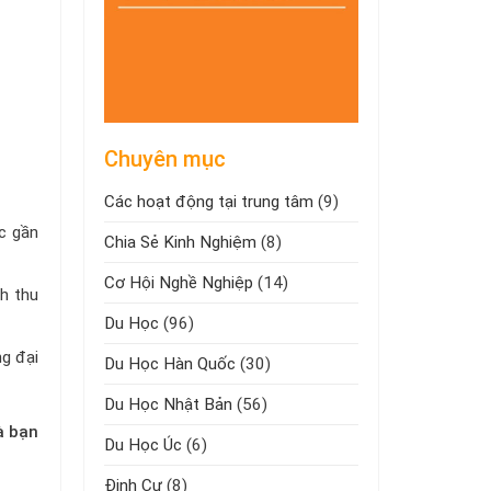
Chuyên mục
Các hoạt động tại trung tâm
(9)
c gần
Chia Sẻ Kinh Nghiệm
(8)
Cơ Hội Nghề Nghiệp
(14)
h thu
Du Học
(96)
g đại
Du Học Hàn Quốc
(30)
Du Học Nhật Bản
(56)
à bạn
Du Học Úc
(6)
Định Cư
(8)