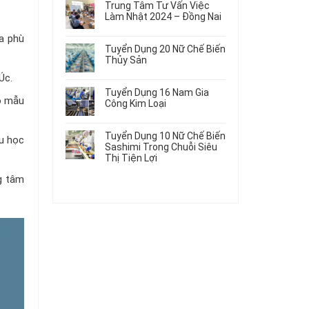
Gia
Điện
Trung Tâm Tư Vấn Việc
Hàng
bình
Công
Dùng
Làm Nhật 2024 – Đồng Nai
Nữ
luận
Linh
Trong
ở
Không
Đi
Kiện
sa phù
Ô
Du
có
Nhật
Chi
Tuyển Dụng 20 Nữ Chế Biến
Tô
Học
bình
Mới
Tiết
Thủy Sản
Máy
Singapore
luận
Nhất
Ô
Móc
ở
Không
Thực
2026
Úc.
Tô
Trung
có
Tập
Tuyển Dụng 16 Nam Gia
Tâm
bình
Hưởng
o mẫu
Công Kim Loại
Tư
luận
Lương
ở
Không
Vấn
2026
Tuyển
có
Việc
Tuyển Dụng 10 Nữ Chế Biến
du học
Dụng
bình
Làm
Sashimi Trong Chuỗi Siêu
20
luận
Nhật
Thị Tiện Lợi
ở
Nữ
2024
Tuyển
Không
Chế
–
ng tâm
Dụng
có
Biến
Đồng
16
bình
Thủy
Nai
Nam
luận
Sản
ở
Gia
Tuyển
Công
Dụng
Kim
10
Loại
Nữ
Chế
Biến
Sashimi
Trong