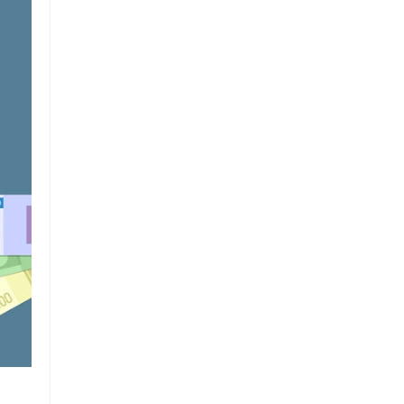
Chuỗi
Siêu
Thị
Tiện
Lợi