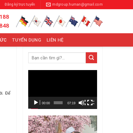
Đăng ký trực tuyến
mdgroup.human@gmail.com
 188
 848
TỨC
TUYỂN DỤNG
LIÊN HỆ
Trình
chơi
Video
ới. Để
00:00
07:19