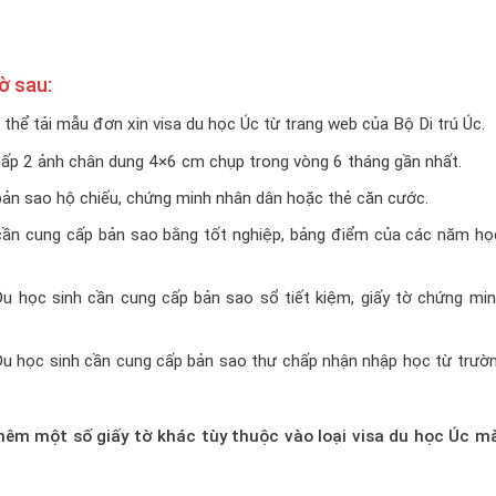
ờ sau:
thể tải mẫu đơn xin visa du học Úc từ trang web của Bộ Di trú Úc.
ấp 2 ảnh chân dung 4×6 cm chụp trong vòng 6 tháng gần nhất.
ản sao hộ chiếu, chứng minh nhân dân hoặc thẻ căn cước.
cần cung cấp bản sao bằng tốt nghiệp, bảng điểm của các năm họ
u học sinh cần cung cấp bản sao sổ tiết kiệm, giấy tờ chứng min
u học sinh cần cung cấp bản sao thư chấp nhận nhập học từ trườn
hêm một số giấy tờ khác tùy thuộc vào loại visa du học Úc m