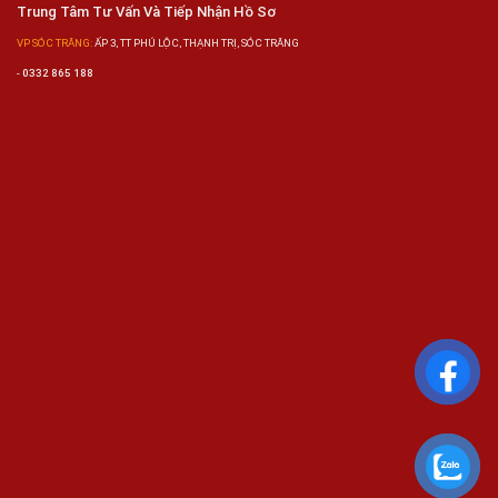
Trung Tâm Tư Vấn Và Tiếp Nhận Hồ Sơ
VP SÓC TRĂNG:
ẤP 3, TT PHÚ LỘC, THẠNH TRỊ, SÓC TRĂNG
-
0332 865 188