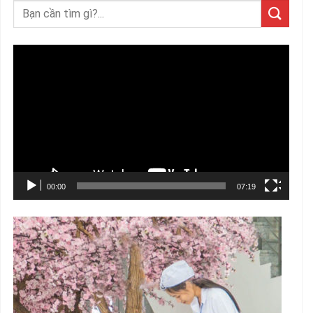
Trình
chơi
Video
00:00
07:19