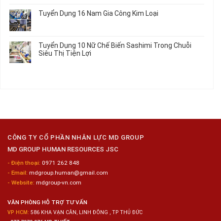
Hưởng
Tâm
bình
Tuyển Dụng 16 Nam Gia Công Kim Loại
Lương
Tư
luận
2026
Vấn
ở
Không
Việc
Tuyển
có
Làm
Dụng
bình
Tuyển Dụng 10 Nữ Chế Biến Sashimi Trong Chuỗi
Nhật
20
luận
Siêu Thị Tiện Lợi
2024
Nữ
ở
–
Chế
Tuyển
Không
Đồng
Biến
Dụng
có
Nai
Thủy
16
bình
Sản
Nam
luận
Gia
ở
Công
Tuyển
Kim
Dụng
Loại
10
Nữ
Chế
CÔNG TY CỔ PHẦN NHÂN LỰC MD GROUP
Biến
MD GROUP HUMAN RESOURCES JSC
Sashimi
Trong
- Điện thoại:
0971 262 848
Chuỗi
- Email:
mdgroup.human@gmail.com
Siêu
Thị
- Website:
mdgroup-vn.com
Tiện
Lợi
VĂN PHÒNG HỖ TRỢ TƯ VẤN
VP HCM:
586 KHA VẠN CÂN, LINH ĐÔNG , TP THỦ ĐỨC