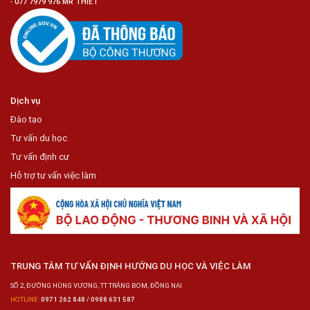
-
077 7979 976 MR THIẾT
Dịch vụ
Đào tạo
Tư vấn du học
Tư vấn định cư
Hỗ trợ tư vấn việc làm
TRUNG TÂM TƯ VẤN ĐỊNH HƯỚNG DU HỌC VÀ VIỆC LÀM
SỐ 2, ĐƯỜNG HÙNG VƯƠNG, TT TRẢNG BOM, ĐỒNG NAI
HOTLINE:
0971 262 848 / 0988 631 587