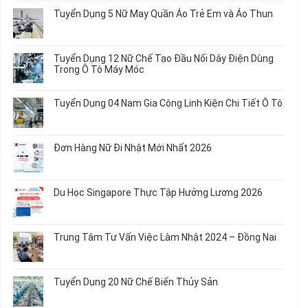
bình
Tuyển Dụng 5 Nữ May Quần Áo Trẻ Em và Áo Thun
luận
ở
Không
Tuyển
có
Dụng
bình
Tuyển Dụng 12 Nữ Chế Tạo Đầu Nối Dây Điện Dùng
20
luận
Trong Ô Tô Máy Móc
Nữ
ở
Chế
Tuyển
Không
Biến
Dụng
có
Tuyển Dụng 04 Nam Gia Công Linh Kiện Chi Tiết Ô Tô
Món
5
bình
Ăn
Nữ
luận
Không
Sơ
May
ở
có
Chế
Quần
Tuyển
bình
Rau
Đơn Hàng Nữ Đi Nhật Mới Nhất 2026
Áo
Dụng
luận
Củ
Trẻ
12
ở
Không
Em
Nữ
Tuyển
có
và
Chế
Dụng
bình
Áo
Du Học Singapore Thực Tập Hưởng Lương 2026
Tạo
04
luận
Thun
Đầu
Nam
ở
Không
Nối
Gia
Đơn
có
Dây
Công
Hàng
bình
Điện
Trung Tâm Tư Vấn Việc Làm Nhật 2024 – Đồng Nai
Linh
Nữ
luận
Dùng
Kiện
Đi
ở
Không
Trong
Chi
Nhật
Du
có
Ô
Tiết
Mới
Học
bình
Tô
Ô
Tuyển Dụng 20 Nữ Chế Biến Thủy Sản
Nhất
Singapore
luận
Máy
Tô
2026
Thực
ở
Không
Móc
Tập
Trung
có