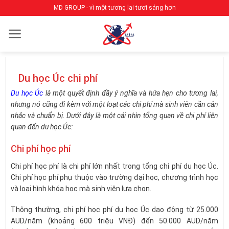
Bỏ
MD GROUP - vì một tương lai tươi sáng hơn
qua
nội
dung
Du học Úc chi phí
Du học Úc
là một quyết định đầy ý nghĩa và hứa hẹn cho tương lai,
nhưng nó cũng đi kèm với một loạt các chi phí mà sinh viên cần cân
nhắc và chuẩn bị. Dưới đây là một cái nhìn tổng quan về chi phí liên
quan đến du học Úc:
Chi phí học phí
Chi phí học phí là chi phí lớn nhất trong tổng chi phí du học Úc.
Chi phí học phí phụ thuộc vào trường đại học, chương trình học
và loại hình khóa học mà sinh viên lựa chọn.
Thông thường, chi phí học phí du học Úc dao động từ 25.000
AUD/năm (khoảng 600 triệu VNĐ) đến 50.000 AUD/năm