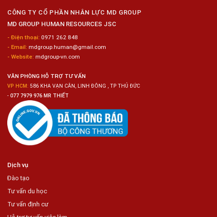
Nữ
Chế
CÔNG TY CỔ PHẦN NHÂN LỰC MD GROUP
Biến
MD GROUP HUMAN RESOURCES JSC
Sashimi
Trong
- Điện thoại:
0971 262 848
Chuỗi
- Email:
mdgroup.human@gmail.com
Siêu
Thị
- Website:
mdgroup-vn.com
Tiện
Lợi
VĂN PHÒNG HỖ TRỢ TƯ VẤN
VP HCM:
586 KHA VẠN CÂN, LINH ĐÔNG , TP THỦ ĐỨC
-
077 7979 976 MR THIẾT
Dịch vụ
Đào tạo
Tư vấn du học
Tư vấn định cư