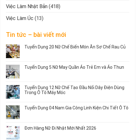
Việc Làm Nhật Bản
(418)
Việc Làm Úc
(13)
Tin tức – bài viết mới
Tuyển Dụng 20 Nữ Chế Biến Món Ăn Sơ Chế Rau Củ
Không
có
bình
Tuyển Dụng 5 Nữ May Quần Áo Trẻ Em và Áo Thun
luận
ở
Không
Tuyển
có
Dụng
bình
Tuyển Dụng 12 Nữ Chế Tạo Đầu Nối Dây Điện Dùng
20
luận
Trong Ô Tô Máy Móc
Nữ
ở
Chế
Tuyển
Không
Biến
Dụng
có
Tuyển Dụng 04 Nam Gia Công Linh Kiện Chi Tiết Ô Tô
Món
5
bình
Ăn
Nữ
luận
Không
Sơ
May
ở
có
Chế
Quần
Tuyển
bình
Rau
Đơn Hàng Nữ Đi Nhật Mới Nhất 2026
Áo
Dụng
luận
Củ
Trẻ
12
ở
Không
Em
Nữ
Tuyển
có