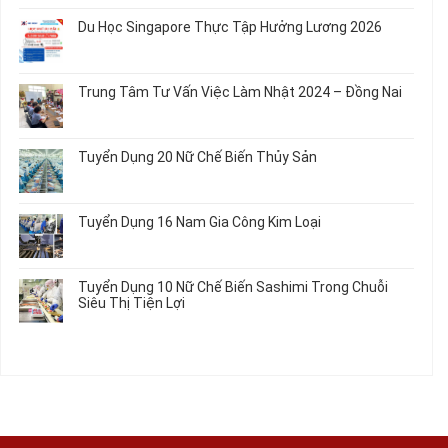
và
Chế
Dụng
bình
Áo
Du Học Singapore Thực Tập Hưởng Lương 2026
Tạo
04
luận
Thun
Đầu
Nam
ở
Không
Nối
Gia
Đơn
có
Dây
Công
Hàng
bình
Điện
Trung Tâm Tư Vấn Việc Làm Nhật 2024 – Đồng Nai
Linh
Nữ
luận
Dùng
Kiện
Đi
ở
Không
Trong
Chi
Nhật
Du
có
Ô
Tiết
Mới
Học
bình
Tô
Ô
Tuyển Dụng 20 Nữ Chế Biến Thủy Sản
Nhất
Singapore
luận
Máy
Tô
2026
Thực
ở
Không
Móc
Tập
Trung
có
Hưởng
Tâm
bình
Tuyển Dụng 16 Nam Gia Công Kim Loại
Lương
Tư
luận
2026
Vấn
ở
Không
Việc
Tuyển
có
Làm
Dụng
bình
Tuyển Dụng 10 Nữ Chế Biến Sashimi Trong Chuỗi
Nhật
20
luận
Siêu Thị Tiện Lợi
2024
Nữ
ở
–
Chế
Tuyển
Không
Đồng
Biến
Dụng
có
Nai
Thủy
16
bình
Sản
Nam
luận
Gia
ở
Công
Tuyển
Kim
Dụng
Loại
10