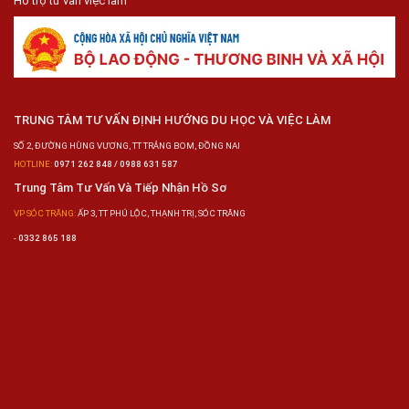
Hỗ trợ tư vấn việc làm
TRUNG TÂM TƯ VẤN ĐỊNH HƯỚNG DU HỌC VÀ VIỆC LÀM
SỐ 2, ĐƯỜNG HÙNG VƯƠNG, TT TRẢNG BOM, ĐỒNG NAI
HOTLINE:
0971 262 848 / 0988 631 587
Trung Tâm Tư Vấn Và Tiếp Nhận Hồ Sơ
VP SÓC TRĂNG:
ẤP 3, TT PHÚ LỘC, THẠNH TRỊ, SÓC TRĂNG
-
0332 865 188