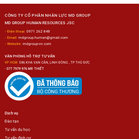
Dưỡng
Nữ
Ô
Chế
Tô
Biến
CÔNG TY CỔ PHẦN NHÂN LỰC MD GROUP
Thực
MD GROUP HUMAN RESOURCES JSC
Phẩm
- Điện thoại:
0971 262 848
- Email:
mdgroup.human@gmail.com
- Website:
mdgroup-vn.com
VĂN PHÒNG HỖ TRỢ TƯ VẤN
VP HCM:
586 KHA VẠN CÂN, LINH ĐÔNG , TP THỦ ĐỨC
-
077 7979 976 MR THIẾT
Dịch vụ
Đào tạo
Tư vấn du học
Tư vấn định cư