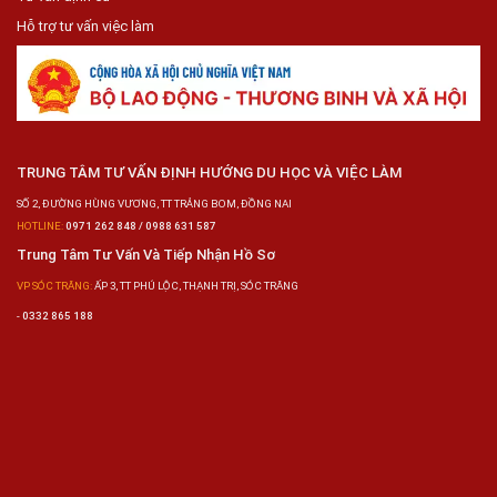
Hỗ trợ tư vấn việc làm
TRUNG TÂM TƯ VẤN ĐỊNH HƯỚNG DU HỌC VÀ VIỆC LÀM
SỐ 2, ĐƯỜNG HÙNG VƯƠNG, TT TRẢNG BOM, ĐỒNG NAI
HOTLINE:
0971 262 848 / 0988 631 587
Trung Tâm Tư Vấn Và Tiếp Nhận Hồ Sơ
VP SÓC TRĂNG:
ẤP 3, TT PHÚ LỘC, THẠNH TRỊ, SÓC TRĂNG
-
0332 865 188