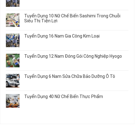
2026
Vấn
ở
Không
Việc
Tuyển
có
Làm
Dụng
bình
Tuyển Dụng 10 Nữ Chế Biến Sashimi Trong Chuỗi
Nhật
20
luận
Siêu Thị Tiện Lợi
2024
Nữ
ở
–
Chế
Tuyển
Không
Đồng
Biến
Dụng
có
Nai
Tuyển Dụng 16 Nam Gia Công Kim Loại
Thủy
16
bình
Sản
Nam
luận
Không
Gia
ở
có
Công
Tuyển
bình
Tuyển Dụng 12 Nam Đóng Gói Công Nghiệp Hyogo
Kim
Dụng
luận
Loại
10
ở
Không
Nữ
Tuyển
có
Chế
Dụng
bình
Tuyển Dụng 6 Nam Sửa Chữa Bảo Dưỡng Ô Tô
Biến
16
luận
Sashimi
Nam
ở
Không
Trong
Gia
Tuyển
có
Chuỗi
Công
Dụng
bình
Siêu
Tuyển Dụng 40 Nữ Chế Biến Thực Phẩm
Kim
12
luận
Thị
Loại
Nam
ở
Không
Tiện
Đóng
Tuyển
có
Lợi
Gói
Dụng
bình
Công
6
luận
Nghiệp
Nam
ở
Hyogo
Sửa
Tuyển
Chữa
Dụng
Bảo
40