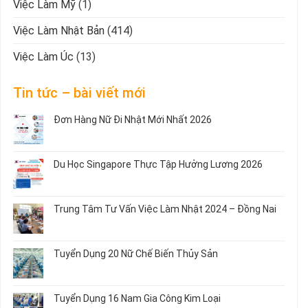
Việc Làm Mỹ
(1)
Việc Làm Nhật Bản
(414)
Việc Làm Úc
(13)
Tin tức – bài viết mới
Đơn Hàng Nữ Đi Nhật Mới Nhất 2026
Không
có
bình
Du Học Singapore Thực Tập Hưởng Lương 2026
luận
ở
Không
Đơn
có
Hàng
bình
Trung Tâm Tư Vấn Việc Làm Nhật 2024 – Đồng Nai
Nữ
luận
Đi
ở
Không
Nhật
Du
có
Mới
Học
bình
Tuyển Dụng 20 Nữ Chế Biến Thủy Sản
Nhất
Singapore
luận
2026
Thực
ở
Không
Tập
Trung
có
Hưởng
Tâm
bình
Tuyển Dụng 16 Nam Gia Công Kim Loại
Lương
Tư
luận