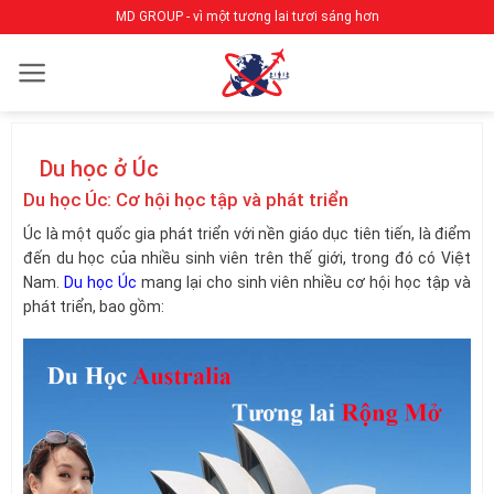
Bỏ
MD GROUP - vì một tương lai tươi sáng hơn
qua
nội
dung
Du học ở Úc
Du học Úc: Cơ hội học tập và phát triển
Úc là một quốc gia phát triển với nền giáo dục tiên tiến, là điểm
đến du học của nhiều sinh viên trên thế giới, trong đó có Việt
Nam.
Du học Úc
mang lại cho sinh viên nhiều cơ hội học tập và
phát triển, bao gồm: