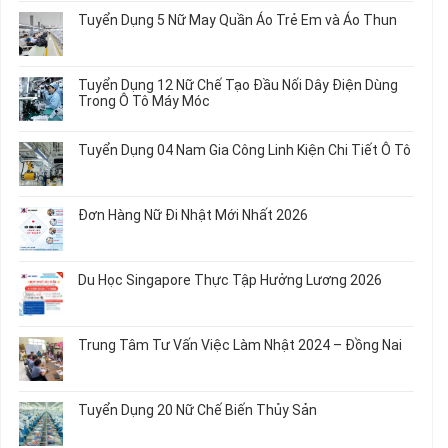
bình
Tuyển Dụng 5 Nữ May Quần Áo Trẻ Em và Áo Thun
luận
ở
Không
Tuyển
có
Dụng
bình
Tuyển Dụng 12 Nữ Chế Tạo Đầu Nối Dây Điện Dùng
20
luận
Trong Ô Tô Máy Móc
Nữ
ở
Chế
Tuyển
Không
Biến
Dụng
có
Tuyển Dụng 04 Nam Gia Công Linh Kiện Chi Tiết Ô Tô
Món
5
bình
Ăn
Nữ
luận
Không
Sơ
May
ở
có
Chế
Quần
Tuyển
bình
Rau
Đơn Hàng Nữ Đi Nhật Mới Nhất 2026
Áo
Dụng
luận
Củ
Trẻ
12
ở
Không
Em
Nữ
Tuyển
có
và
Chế
Dụng
bình
Áo
Du Học Singapore Thực Tập Hưởng Lương 2026
Tạo
04
luận
Thun
Đầu
Nam
ở
Không
Nối
Gia
Đơn
có
Dây
Công
Hàng
bình
Điện
Trung Tâm Tư Vấn Việc Làm Nhật 2024 – Đồng Nai
Linh
Nữ
luận
Dùng
Kiện
Đi
ở
Không
Trong
Chi
Nhật
Du
có
Ô
Tiết
Mới
Học
bình
Tô
Ô
Tuyển Dụng 20 Nữ Chế Biến Thủy Sản
Nhất
Singapore
luận
Máy
Tô
2026
Thực
ở
Không
Móc
Tập
Trung
có