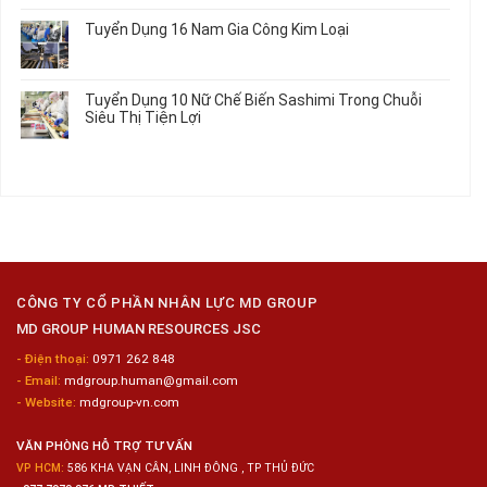
Hưởng
Tâm
bình
Tuyển Dụng 16 Nam Gia Công Kim Loại
Lương
Tư
luận
2026
Vấn
ở
Không
Việc
Tuyển
có
Làm
Dụng
bình
Tuyển Dụng 10 Nữ Chế Biến Sashimi Trong Chuỗi
Nhật
20
luận
Siêu Thị Tiện Lợi
2024
Nữ
ở
–
Chế
Tuyển
Không
Đồng
Biến
Dụng
có
Nai
Thủy
16
bình
Sản
Nam
luận
Gia
ở
Công
Tuyển
Kim
Dụng
Loại
10
Nữ
Chế
CÔNG TY CỔ PHẦN NHÂN LỰC MD GROUP
Biến
MD GROUP HUMAN RESOURCES JSC
Sashimi
Trong
- Điện thoại:
0971 262 848
Chuỗi
- Email:
mdgroup.human@gmail.com
Siêu
Thị
- Website:
mdgroup-vn.com
Tiện
Lợi
VĂN PHÒNG HỖ TRỢ TƯ VẤN
VP HCM:
586 KHA VẠN CÂN, LINH ĐÔNG , TP THỦ ĐỨC