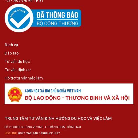
-
077 7979 976 MR THIẾT
Dịch vụ
Đào tạo
Tư vấn du học
Tư vấn định cư
Hỗ trợ tư vấn việc làm
TRUNG TÂM TƯ VẤN ĐỊNH HƯỚNG DU HỌC VÀ VIỆC LÀM
SỐ 2, ĐƯỜNG HÙNG VƯƠNG, TT TRẢNG BOM, ĐỒNG NAI
HOTLINE:
0971 262 848 / 0988 631 587