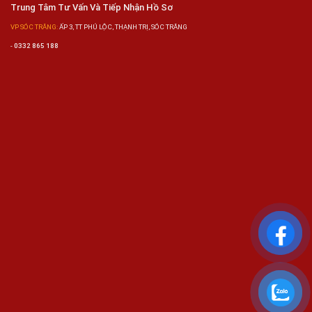
Trung Tâm Tư Vấn Và Tiếp Nhận Hồ Sơ
VP SÓC TRĂNG:
ẤP 3, TT PHÚ LỘC, THẠNH TRỊ, SÓC TRĂNG
-
0332 865 188