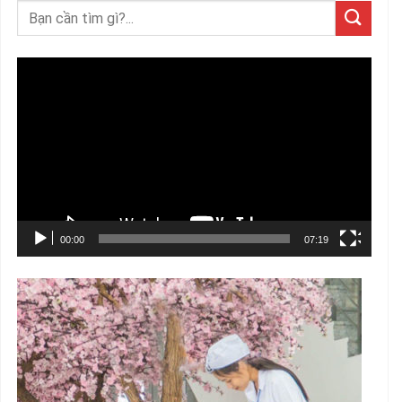
Trình
chơi
Video
00:00
07:19