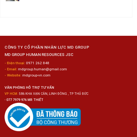
–
Chế
Tuyển
Không
Đồng
Biến
Dụng
có
Nai
Thủy
16
bình
Sản
Nam
luận
Gia
ở
Công
Tuyển
Kim
Dụng
Loại
10
Nữ
Chế
CÔNG TY CỔ PHẦN NHÂN LỰC MD GROUP
Biến
MD GROUP HUMAN RESOURCES JSC
Sashimi
Trong
- Điện thoại:
0971 262 848
Chuỗi
- Email:
mdgroup.human@gmail.com
Siêu
Thị
- Website:
mdgroup-vn.com
Tiện
Lợi
VĂN PHÒNG HỖ TRỢ TƯ VẤN
VP HCM:
586 KHA VẠN CÂN, LINH ĐÔNG , TP THỦ ĐỨC
-
077 7979 976 MR THIẾT