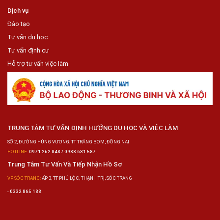
Dịch vụ
Đào tạo
Tư vấn du học
Tư vấn định cư
Hỗ trợ tư vấn việc làm
TRUNG TÂM TƯ VẤN ĐỊNH HƯỚNG DU HỌC VÀ VIỆC LÀM
SỐ 2, ĐƯỜNG HÙNG VƯƠNG, TT TRẢNG BOM, ĐỒNG NAI
HOTLINE:
0971 262 848 / 0988 631 587
Trung Tâm Tư Vấn Và Tiếp Nhận Hồ Sơ
VP SÓC TRĂNG:
ẤP 3, TT PHÚ LỘC, THẠNH TRỊ, SÓC TRĂNG
-
0332 865 188