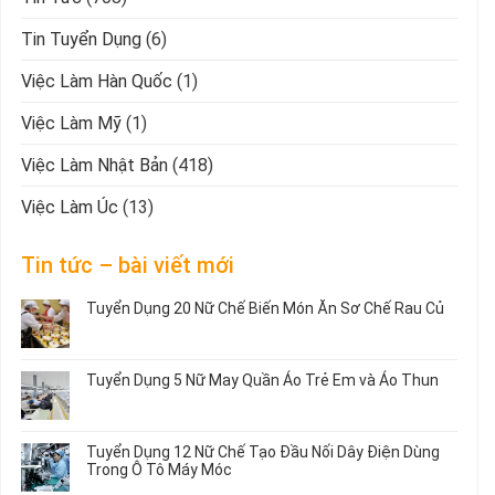
Tin Tuyển Dụng
(6)
Việc Làm Hàn Quốc
(1)
Việc Làm Mỹ
(1)
Việc Làm Nhật Bản
(418)
Việc Làm Úc
(13)
Tin tức – bài viết mới
Tuyển Dụng 20 Nữ Chế Biến Món Ăn Sơ Chế Rau Củ
Không
có
bình
Tuyển Dụng 5 Nữ May Quần Áo Trẻ Em và Áo Thun
luận
ở
Không
Tuyển
có
Dụng
bình
Tuyển Dụng 12 Nữ Chế Tạo Đầu Nối Dây Điện Dùng
20
luận
Trong Ô Tô Máy Móc
Nữ
ở
Chế
Tuyển
Không