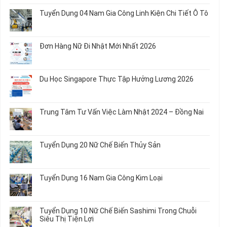
Biến
Dụng
có
Tuyển Dụng 04 Nam Gia Công Linh Kiện Chi Tiết Ô Tô
Món
5
bình
Ăn
Nữ
luận
Không
Sơ
May
ở
có
Chế
Quần
Tuyển
bình
Rau
Đơn Hàng Nữ Đi Nhật Mới Nhất 2026
Áo
Dụng
luận
Củ
Trẻ
12
ở
Không
Em
Nữ
Tuyển
có
và
Chế
Dụng
bình
Áo
Du Học Singapore Thực Tập Hưởng Lương 2026
Tạo
04
luận
Thun
Đầu
Nam
ở
Không
Nối
Gia
Đơn
có
Dây
Công
Hàng
bình
Điện
Trung Tâm Tư Vấn Việc Làm Nhật 2024 – Đồng Nai
Linh
Nữ
luận
Dùng
Kiện
Đi
ở
Không
Trong
Chi
Nhật
Du
có
Ô
Tiết
Mới
Học
bình
Tô
Ô
Tuyển Dụng 20 Nữ Chế Biến Thủy Sản
Nhất
Singapore
luận
Máy
Tô
2026
Thực
ở
Không
Móc
Tập
Trung
có
Hưởng
Tâm
bình
Tuyển Dụng 16 Nam Gia Công Kim Loại
Lương
Tư
luận
2026
Vấn
ở
Không
Việc
Tuyển
có
Làm
Dụng
bình
Tuyển Dụng 10 Nữ Chế Biến Sashimi Trong Chuỗi
Nhật
20
luận
Siêu Thị Tiện Lợi
2024
Nữ
ở