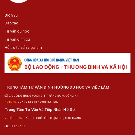
Dịch vụ
Đào tạo
Tư vấn du học
Tư vấn định cư
Hỗ trợ tư vấn việc làm
TRUNG TÂM TƯ VẤN ĐỊNH HƯỚNG DU HỌC VÀ VIỆC LÀM
SỐ 2, ĐƯỜNG HÙNG VƯƠNG, TT TRẢNG BOM, ĐỒNG NAI
HOTLINE:
0971 262 848 / 0988 631 587
Trung Tâm Tư Vấn Và Tiếp Nhận Hồ Sơ
VP SÓC TRĂNG:
ẤP 3, TT PHÚ LỘC, THẠNH TRỊ, SÓC TRĂNG
-
0332 865 188