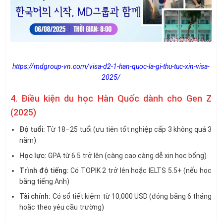
https://mdgroup-vn.com/visa-d2-1-han-quoc-la-gi-thu-tuc-xin-visa-
2025/
4. Điều kiện du học Hàn Quốc dành cho Gen Z
(2025)
Độ tuổi:
Từ 18–25 tuổi (ưu tiên tốt nghiệp cấp 3 không quá 3
năm)
Học lực:
GPA từ 6.5 trở lên (càng cao càng dễ xin học bổng)
Trình độ tiếng:
Có TOPIK 2 trở lên hoặc IELTS 5.5+ (nếu học
bằng tiếng Anh)
Tài chính:
Có sổ tiết kiệm từ 10,000 USD (đóng băng 6 tháng
hoặc theo yêu cầu trường)