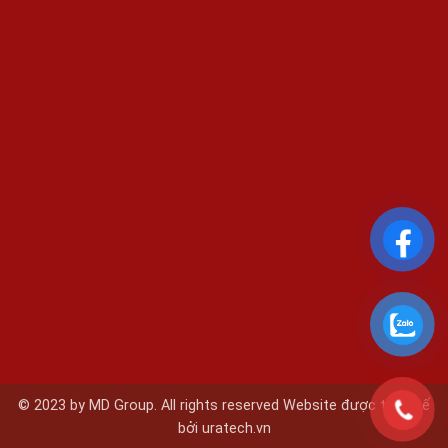
© 2023 by MD Group. All rights reserved Website được thiết kế
bởi
uratech.vn