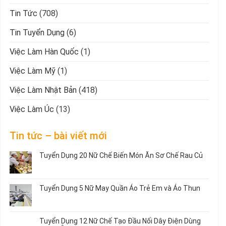
Tin Tức
(708)
Tin Tuyển Dụng
(6)
Việc Làm Hàn Quốc
(1)
Việc Làm Mỹ
(1)
Việc Làm Nhật Bản
(418)
Việc Làm Úc
(13)
Tin tức – bài viết mới
Tuyển Dụng 20 Nữ Chế Biến Món Ăn Sơ Chế Rau Củ
Không
có
bình
Tuyển Dụng 5 Nữ May Quần Áo Trẻ Em và Áo Thun
luận
ở
Không
Tuyển
có
Dụng
bình
Tuyển Dụng 12 Nữ Chế Tạo Đầu Nối Dây Điện Dùng
20
luận