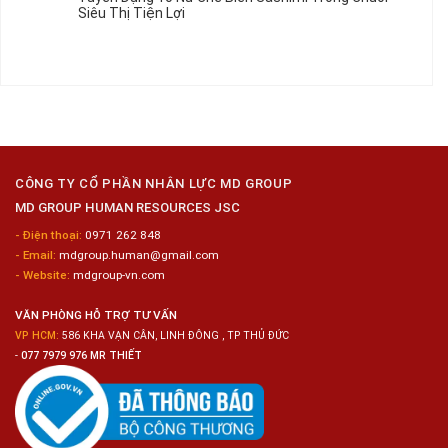
luận
Siêu Thị Tiện Lợi
2024
Nữ
ở
–
Chế
Tuyển
Không
Đồng
Biến
Dụng
có
Nai
Thủy
16
bình
Sản
Nam
luận
Gia
ở
Công
Tuyển
Kim
Dụng
Loại
10
Nữ
Chế
CÔNG TY CỔ PHẦN NHÂN LỰC MD GROUP
Biến
MD GROUP HUMAN RESOURCES JSC
Sashimi
Trong
- Điện thoại:
0971 262 848
Chuỗi
- Email:
mdgroup.human@gmail.com
Siêu
Thị
- Website:
mdgroup-vn.com
Tiện
Lợi
VĂN PHÒNG HỖ TRỢ TƯ VẤN
VP HCM:
586 KHA VẠN CÂN, LINH ĐÔNG , TP THỦ ĐỨC
-
077 7979 976 MR THIẾT