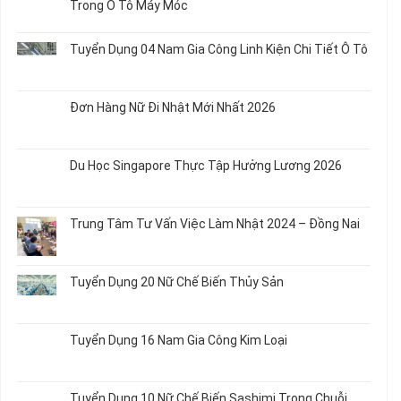
Trong Ô Tô Máy Móc
Nữ
ở
Chế
Tuyển
Không
Biến
Dụng
có
Tuyển Dụng 04 Nam Gia Công Linh Kiện Chi Tiết Ô Tô
Món
5
bình
Ăn
Nữ
luận
Không
Sơ
May
ở
có
Chế
Quần
Tuyển
bình
Rau
Đơn Hàng Nữ Đi Nhật Mới Nhất 2026
Áo
Dụng
luận
Củ
Trẻ
12
ở
Không
Em
Nữ
Tuyển
có
và
Chế
Dụng
bình
Áo
Du Học Singapore Thực Tập Hưởng Lương 2026
Tạo
04
luận
Thun
Đầu
Nam
ở
Không
Nối
Gia
Đơn
có
Dây
Công
Hàng
bình
Điện
Trung Tâm Tư Vấn Việc Làm Nhật 2024 – Đồng Nai
Linh
Nữ
luận
Dùng
Kiện
Đi
ở
Không
Trong
Chi
Nhật
Du
có
Ô
Tiết
Mới
Học
bình
Tô
Ô
Tuyển Dụng 20 Nữ Chế Biến Thủy Sản
Nhất
Singapore
luận
Máy
Tô
2026
Thực
ở
Không
Móc
Tập
Trung
có
Hưởng
Tâm
bình
Tuyển Dụng 16 Nam Gia Công Kim Loại
Lương
Tư
luận
2026
Vấn
ở
Không
Việc
Tuyển
có
Làm
Dụng
bình
Tuyển Dụng 10 Nữ Chế Biến Sashimi Trong Chuỗi
Nhật
20