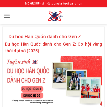
Bỏ
MD GROUP - vì một tương lai tươi sáng hơn
qua
nội
dung
Du học Hàn Quốc dành cho Gen Z
Du học Hàn Quốc dành cho Gen Z: Cơ hội vàng
thời đại số (2025)