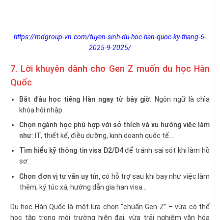
https://mdgroup-vn.com/tuyen-sinh-du-hoc-han-quoc-ky-thang-6-
2025-9-2025/
7. Lời khuyên dành cho Gen Z muốn du học Hàn
Quốc
Bắt đầu học tiếng Hàn ngay từ bây giờ.
Ngôn ngữ là chìa
khóa hội nhập.
Chọn ngành học phù hợp với sở thích và xu hướng việc làm
như:
IT, thiết kế, điều dưỡng, kinh doanh quốc tế…
Tìm hiểu kỹ thông tin visa D2/D4
để tránh sai sót khi làm hồ
sơ.
Chọn đơn vị tư vấn uy tín, c
ó hỗ trợ sau khi bay như việc làm
thêm, ký túc xá, hướng dẫn gia hạn visa…
Du học Hàn Quốc là một lựa chọn “chuẩn Gen Z” – vừa có thể
học tập trong môi trường hiện đại, vừa trải nghiệm văn hóa