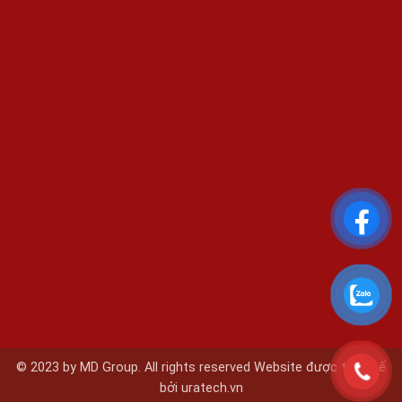
© 2023 by MD Group. All rights reserved Website được thiết kế
bởi
uratech.vn