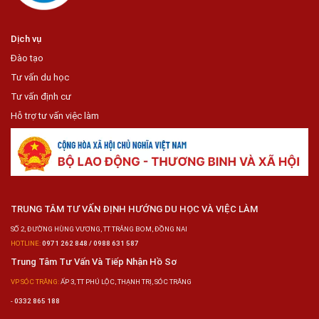
Dịch vụ
Đào tạo
Tư vấn du học
Tư vấn định cư
Hỗ trợ tư vấn việc làm
TRUNG TÂM TƯ VẤN ĐỊNH HƯỚNG DU HỌC VÀ VIỆC LÀM
SỐ 2, ĐƯỜNG HÙNG VƯƠNG, TT TRẢNG BOM, ĐỒNG NAI
HOTLINE:
0971 262 848 / 0988 631 587
Trung Tâm Tư Vấn Và Tiếp Nhận Hồ Sơ
VP SÓC TRĂNG:
ẤP 3, TT PHÚ LỘC, THẠNH TRỊ, SÓC TRĂNG
-
0332 865 188