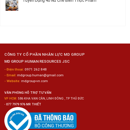
Siêu
Tuyển Dụng 40 Nữ Chế Biến Thực Phẩm
Kim
12
luận
Thị
Loại
Nam
ở
Không
Tiện
Đóng
Tuyển
có
Lợi
Gói
Dụng
bình
Công
6
luận
Nghiệp
Nam
ở
Hyogo
Sửa
Tuyển
Chữa
Dụng
Bảo
40
Dưỡng
Nữ
Ô
Chế
Tô
Biến
CÔNG TY CỔ PHẦN NHÂN LỰC MD GROUP
Thực
MD GROUP HUMAN RESOURCES JSC
Phẩm
- Điện thoại:
0971 262 848
- Email:
mdgroup.human@gmail.com
- Website:
mdgroup-vn.com
VĂN PHÒNG HỖ TRỢ TƯ VẤN
VP HCM:
586 KHA VẠN CÂN, LINH ĐÔNG , TP THỦ ĐỨC
-
077 7979 976 MR THIẾT