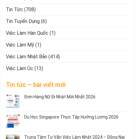
Tin Tức
(708)
Tin Tuyển Dụng
(6)
Việc Làm Hàn Quốc
(1)
Việc Làm Mỹ
(1)
Việc Làm Nhật Bản
(414)
Việc Làm Úc
(13)
Tin tức – bài viết mới
Đơn Hàng Nữ Đi Nhật Mới Nhất 2026
Không
có
bình
Du Học Singapore Thực Tập Hưởng Lương 2026
luận
ở
Không
Đơn
có
Hàng
bình
Trung Tâm Tư Vấn Việc Làm Nhật 2024 – Đồng Nai
Nữ
luận