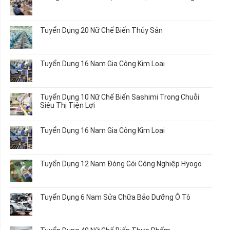
Đi
ở
Không
Nhật
Du
có
Mới
Học
bình
Tuyển Dụng 20 Nữ Chế Biến Thủy Sản
Nhất
Singapore
luận
2026
Thực
ở
Không
Tập
Trung
có
Hưởng
Tâm
bình
Tuyển Dụng 16 Nam Gia Công Kim Loại
Lương
Tư
luận
2026
Vấn
ở
Không
Việc
Tuyển
có
Làm
Dụng
bình
Tuyển Dụng 10 Nữ Chế Biến Sashimi Trong Chuỗi
Nhật
20
luận
Siêu Thị Tiện Lợi
2024
Nữ
ở
–
Chế
Tuyển
Không
Đồng
Biến
Dụng
có
Nai
Tuyển Dụng 16 Nam Gia Công Kim Loại
Thủy
16
bình
Sản
Nam
luận
Không
Gia
ở
có
Công
Tuyển
bình
Tuyển Dụng 12 Nam Đóng Gói Công Nghiệp Hyogo
Kim
Dụng
luận
Loại
10
ở
Không
Nữ
Tuyển
có
Chế
Dụng
bình
Tuyển Dụng 6 Nam Sửa Chữa Bảo Dưỡng Ô Tô
Biến
16
luận
Sashimi
Nam
ở
Không
Trong
Gia
Tuyển
có
Chuỗi
Công
Dụng
bình