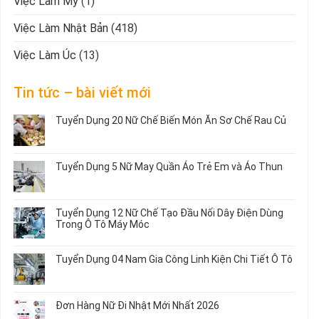
Việc Làm Mỹ
(1)
Việc Làm Nhật Bản
(418)
Việc Làm Úc
(13)
Tin tức – bài viết mới
Tuyển Dụng 20 Nữ Chế Biến Món Ăn Sơ Chế Rau Củ
Không
có
bình
Tuyển Dụng 5 Nữ May Quần Áo Trẻ Em và Áo Thun
luận
ở
Không
Tuyển
có
Dụng
bình
Tuyển Dụng 12 Nữ Chế Tạo Đầu Nối Dây Điện Dùng
20
luận
Trong Ô Tô Máy Móc
Nữ
ở
Chế
Tuyển
Không
Biến
Dụng
có
Tuyển Dụng 04 Nam Gia Công Linh Kiện Chi Tiết Ô Tô
Món
5
bình
Ăn
Nữ
luận
Không
Sơ
May
ở
có
Chế
Quần
Tuyển
bình
Rau
Đơn Hàng Nữ Đi Nhật Mới Nhất 2026
Áo
Dụng
luận
Củ
Trẻ
12