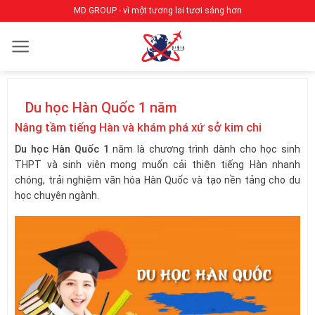
Bỏ
MD GROUP - vì một tương lai tươi sáng hơn
qua
nội
dung
Du học Hàn Quốc 1 năm
Nâng tầm tiếng Hàn và khám phá xứ sở kim chi
Du học Hàn Quốc 1
năm là chương trình dành cho học sinh
THPT và sinh viên mong muốn cải thiện tiếng Hàn nhanh
chóng, trải nghiệm văn hóa Hàn Quốc và tạo nền tảng cho du
học chuyên ngành.