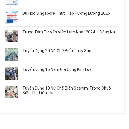
ở
Không
Em
Nữ
Tuyển
có
và
Chế
Dụng
bình
Áo
Du Học Singapore Thực Tập Hưởng Lương 2026
Tạo
04
luận
Thun
Đầu
Nam
ở
Không
Nối
Gia
Đơn
có
Dây
Công
Hàng
bình
Điện
Trung Tâm Tư Vấn Việc Làm Nhật 2024 – Đồng Nai
Linh
Nữ
luận
Dùng
Kiện
Đi
ở
Không
Trong
Chi
Nhật
Du
có
Ô
Tiết
Mới
Học
bình
Tô
Ô
Tuyển Dụng 20 Nữ Chế Biến Thủy Sản
Nhất
Singapore
luận
Máy
Tô
2026
Thực
ở
Không
Móc
Tập
Trung
có
Hưởng
Tâm
bình
Tuyển Dụng 16 Nam Gia Công Kim Loại
Lương
Tư
luận
2026
Vấn
ở
Không
Việc
Tuyển
có
Làm
Dụng
bình
Tuyển Dụng 10 Nữ Chế Biến Sashimi Trong Chuỗi
Nhật
20
luận
Siêu Thị Tiện Lợi
2024
Nữ
ở
–
Chế
Tuyển
Không
Đồng
Biến
Dụng
có
Nai
Thủy
16
bình
Sản
Nam
luận
Gia
ở
Công
Tuyển
Kim
Dụng