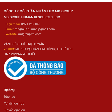
Loại
10
Nữ
Chế
CÔNG TY CỔ PHẦN NHÂN LỰC MD GROUP
Biến
MD GROUP HUMAN RESOURCES JSC
Sashimi
Trong
- Điện thoại:
0971 262 848
Chuỗi
- Email:
mdgroup.human@gmail.com
Siêu
Thị
- Website:
mdgroup-vn.com
Tiện
Lợi
VĂN PHÒNG HỖ TRỢ TƯ VẤN
VP HCM:
586 KHA VẠN CÂN, LINH ĐÔNG , TP THỦ ĐỨC
-
077 7979 976 MR THIẾT
Dịch vụ
Đào tạo
Tư vấn du học
Tư vấn định cư