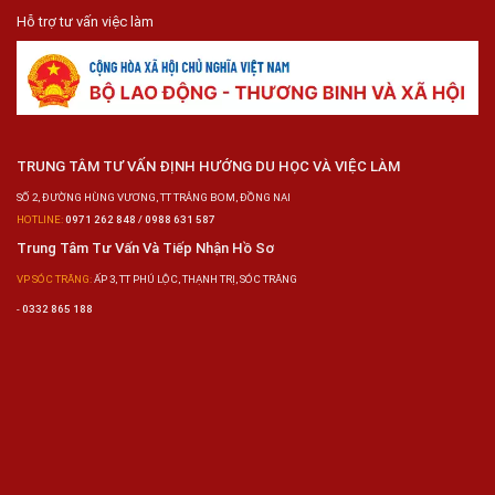
Hỗ trợ tư vấn việc làm
TRUNG TÂM TƯ VẤN ĐỊNH HƯỚNG DU HỌC VÀ VIỆC LÀM
SỐ 2, ĐƯỜNG HÙNG VƯƠNG, TT TRẢNG BOM, ĐỒNG NAI
HOTLINE:
0971 262 848 / 0988 631 587
Trung Tâm Tư Vấn Và Tiếp Nhận Hồ Sơ
VP SÓC TRĂNG:
ẤP 3, TT PHÚ LỘC, THẠNH TRỊ, SÓC TRĂNG
-
0332 865 188