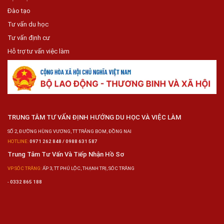
Đào tạo
Tư vấn du học
Tư vấn định cư
Hỗ trợ tư vấn việc làm
TRUNG TÂM TƯ VẤN ĐỊNH HƯỚNG DU HỌC VÀ VIỆC LÀM
SỐ 2, ĐƯỜNG HÙNG VƯƠNG, TT TRẢNG BOM, ĐỒNG NAI
HOTLINE:
0971 262 848 / 0988 631 587
Trung Tâm Tư Vấn Và Tiếp Nhận Hồ Sơ
VP SÓC TRĂNG:
ẤP 3, TT PHÚ LỘC, THẠNH TRỊ, SÓC TRĂNG
-
0332 865 188