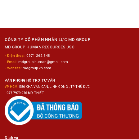
Nai
Thủy
16
bình
Sản
Nam
luận
Gia
ở
Công
Tuyển
Kim
Dụng
Loại
10
Nữ
Chế
CÔNG TY CỔ PHẦN NHÂN LỰC MD GROUP
Biến
MD GROUP HUMAN RESOURCES JSC
Sashimi
Trong
- Điện thoại:
0971 262 848
Chuỗi
- Email:
mdgroup.human@gmail.com
Siêu
Thị
- Website:
mdgroup-vn.com
Tiện
Lợi
VĂN PHÒNG HỖ TRỢ TƯ VẤN
VP HCM:
586 KHA VẠN CÂN, LINH ĐÔNG , TP THỦ ĐỨC
-
077 7979 976 MR THIẾT
Dịch vụ