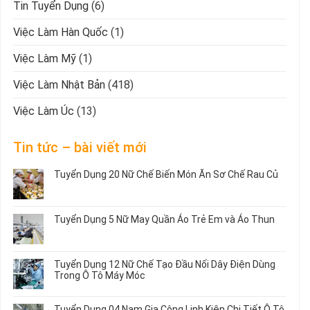
Tin Tuyển Dụng
(6)
Việc Làm Hàn Quốc
(1)
Việc Làm Mỹ
(1)
Việc Làm Nhật Bản
(418)
Việc Làm Úc
(13)
Tin tức – bài viết mới
Tuyển Dụng 20 Nữ Chế Biến Món Ăn Sơ Chế Rau Củ
Không
có
bình
Tuyển Dụng 5 Nữ May Quần Áo Trẻ Em và Áo Thun
luận
ở
Không
Tuyển
có
Dụng
bình
Tuyển Dụng 12 Nữ Chế Tạo Đầu Nối Dây Điện Dùng
20
luận
Trong Ô Tô Máy Móc
Nữ
ở
Chế
Tuyển
Không
Biến
Dụng
có
Tuyển Dụng 04 Nam Gia Công Linh Kiện Chi Tiết Ô Tô