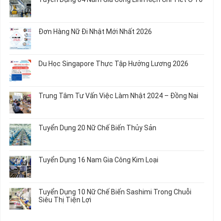
Món
5
bình
Ăn
Nữ
luận
Không
Sơ
May
ở
có
Chế
Quần
Tuyển
bình
Rau
Đơn Hàng Nữ Đi Nhật Mới Nhất 2026
Áo
Dụng
luận
Củ
Trẻ
12
ở
Không
Em
Nữ
Tuyển
có
và
Chế
Dụng
bình
Áo
Du Học Singapore Thực Tập Hưởng Lương 2026
Tạo
04
luận
Thun
Đầu
Nam
ở
Không
Nối
Gia
Đơn
có
Dây
Công
Hàng
bình
Điện
Trung Tâm Tư Vấn Việc Làm Nhật 2024 – Đồng Nai
Linh
Nữ
luận
Dùng
Kiện
Đi
ở
Không
Trong
Chi
Nhật
Du
có
Ô
Tiết
Mới
Học
bình
Tô
Ô
Tuyển Dụng 20 Nữ Chế Biến Thủy Sản
Nhất
Singapore
luận
Máy
Tô
2026
Thực
ở
Không
Móc
Tập
Trung
có
Hưởng
Tâm
bình
Tuyển Dụng 16 Nam Gia Công Kim Loại
Lương
Tư
luận
2026
Vấn
ở
Không
Việc
Tuyển
có
Làm
Dụng
bình
Tuyển Dụng 10 Nữ Chế Biến Sashimi Trong Chuỗi
Nhật
20
luận
Siêu Thị Tiện Lợi
2024
Nữ
ở
–
Chế
Tuyển
Không
Đồng
Biến
Dụng
có