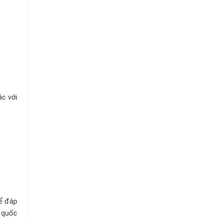
Chuỗi
Siêu
Thị
Tiện
Lợi
ác với
ể đáp
ệ quốc