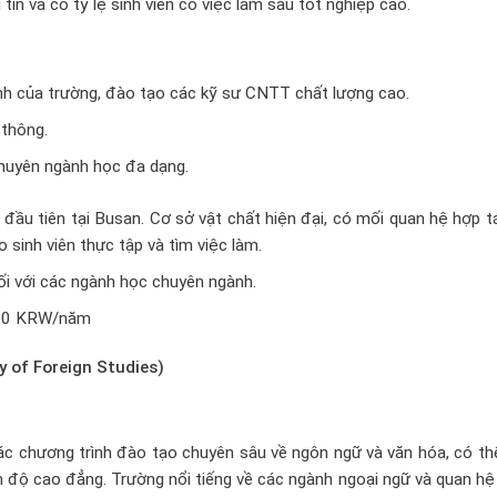
in và có tỷ lệ sinh viên có việc làm sau tốt nghiệp cao.
nh của trường, đào tạo các kỹ sư CNTT chất lượng cao.
 thông.
chuyên ngành học đa dạng.
ầu tiên tại Busan. Cơ sở vật chất hiện đại, có mối quan hệ hợp t
o sinh viên thực tập và tìm việc làm.
i với các ngành học chuyên ngành.
000 KRW/năm
 of Foreign Studies)
ác chương trình đào tạo chuyên sâu về ngôn ngữ và văn hóa, có th
h độ cao đẳng. Trường nổi tiếng về các ngành ngoại ngữ và quan h