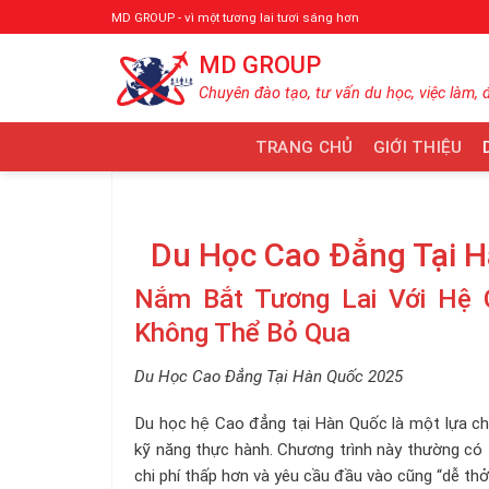
Bỏ
MD GROUP - vì một tương lai tươi sáng hơn
qua
MD GROUP
nội
dung
Chuyên đào tạo, tư vấn du học, việc làm, 
TRANG CHỦ
GIỚI THIỆU
Du Học Cao Đẳng Tại 
Nắm Bắt Tương Lai Với Hệ 
Không Thể Bỏ Qua
Du Học Cao Đẳng Tại Hàn Quốc 2025
Du học hệ Cao đẳng tại Hàn Quốc là một lựa ch
kỹ năng thực hành. Chương trình này thường có 
chi phí thấp hơn và yêu cầu đầu vào cũng “dễ thở