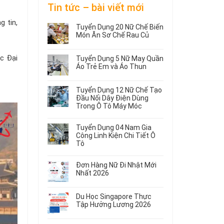
Tin tức – bài viết mới
 tin,
Tuyển Dụng 20 Nữ Chế Biến
Món Ăn Sơ Chế Rau Củ
Không
có
c Đại
Tuyển Dụng 5 Nữ May Quần
bình
Áo Trẻ Em và Áo Thun
luận
ở
Không
Tuyển
có
Tuyển Dụng 12 Nữ Chế Tạo
Dụng
bình
Đầu Nối Dây Điện Dùng
20
luận
Trong Ô Tô Máy Móc
ở
Nữ
Tuyển
Không
Chế
Dụng
có
Biến
Tuyển Dụng 04 Nam Gia
5
bình
Món
Công Linh Kiện Chi Tiết Ô
Nữ
luận
Ăn
Tô
ở
May
Sơ
Không
Tuyển
Quần
Chế
có
Dụng
Áo
Rau
Đơn Hàng Nữ Đi Nhật Mới
bình
12
Trẻ
Củ
Nhất 2026
luận
Nữ
Em
Không
ở
Chế
và
có
Tuyển
Tạo
Áo
Du Học Singapore Thực
bình
Dụng
Đầu
Thun
Tập Hưởng Lương 2026
luận
04
Nối
ở
Không
Nam
Dây
Đơn
có