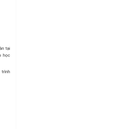
àn tại
o học
trình