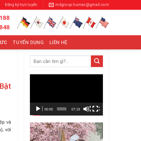
Đăng ký trực tuyến
mdgroup.human@gmail.com
 188
 848
TỨC
TUYỂN DỤNG
LIÊN HỆ
Trình
Bật
chơi
Video
00:00
07:19
ệp và
), với