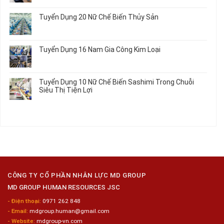
Trong
Chi
Nhật
Du
có
Ô
Tiết
Mới
Học
bình
Tô
Ô
Tuyển Dụng 20 Nữ Chế Biến Thủy Sản
Nhất
Singapore
luận
Máy
Tô
2026
Thực
ở
Không
Móc
Tập
Trung
có
Hưởng
Tâm
bình
Tuyển Dụng 16 Nam Gia Công Kim Loại
Lương
Tư
luận
2026
Vấn
ở
Không
Việc
Tuyển
có
Làm
Dụng
bình
Tuyển Dụng 10 Nữ Chế Biến Sashimi Trong Chuỗi
Nhật
20
luận
Siêu Thị Tiện Lợi
2024
Nữ
ở
–
Chế
Tuyển
Không
Đồng
Biến
Dụng
có
Nai
Thủy
16
bình
Sản
Nam
luận
Gia
ở
Công
Tuyển
Kim
Dụng
Loại
10
Nữ
Chế
CÔNG TY CỔ PHẦN NHÂN LỰC MD GROUP
Biến
MD GROUP HUMAN RESOURCES JSC
Sashimi
Trong
- Điện thoại:
0971 262 848
Chuỗi
- Email:
mdgroup.human@gmail.com
Siêu
Thị
- Website:
mdgroup-vn.com