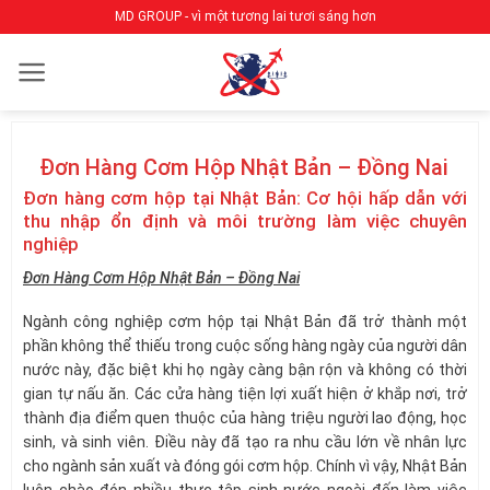
Bỏ
MD GROUP - vì một tương lai tươi sáng hơn
qua
nội
dung
Đơn Hàng Cơm Hộp Nhật Bản – Đồng Nai
Đơn hàng cơm hộp tại Nhật Bản: Cơ hội hấp dẫn với
thu nhập ổn định và môi trường làm việc chuyên
nghiệp
Đơn Hàng Cơm Hộp Nhật Bản – Đồng Nai
Ngành công nghiệp cơm hộp tại Nhật Bản đã trở thành một
phần không thể thiếu trong cuộc sống hàng ngày của người dân
nước này, đặc biệt khi họ ngày càng bận rộn và không có thời
gian tự nấu ăn. Các cửa hàng tiện lợi xuất hiện ở khắp nơi, trở
thành địa điểm quen thuộc của hàng triệu người lao động, học
sinh, và sinh viên. Điều này đã tạo ra nhu cầu lớn về nhân lực
cho ngành sản xuất và đóng gói cơm hộp. Chính vì vậy, Nhật Bản
luôn chào đón nhiều thực tập sinh nước ngoài đến làm việc