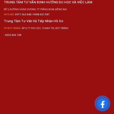
TRUNG TÂM TƯ VẤN ĐỊNH HƯỚNG DU HỌC VÀ VIỆC LÀM
SỐ 2, ĐƯỜNG HÙNG VƯƠNG, TT TRẢNG BOM, ĐỒNG NAI
HOTLINE:
0971 262 848 / 0988 631 587
Trung Tâm Tư Vấn Và Tiếp Nhận Hồ Sơ
VP SÓC TRĂNG:
ẤP 3, TT PHÚ LỘC, THẠNH TRỊ, SÓC TRĂNG
-
0332 865 188