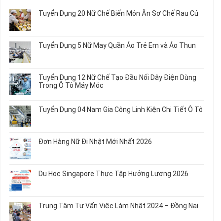
Tuyển Dụng 20 Nữ Chế Biến Món Ăn Sơ Chế Rau Củ
Không
có
bình
Tuyển Dụng 5 Nữ May Quần Áo Trẻ Em và Áo Thun
luận
ở
Không
Tuyển
có
Dụng
bình
Tuyển Dụng 12 Nữ Chế Tạo Đầu Nối Dây Điện Dùng
20
luận
Trong Ô Tô Máy Móc
Nữ
ở
Chế
Tuyển
Không
Biến
Dụng
có
Tuyển Dụng 04 Nam Gia Công Linh Kiện Chi Tiết Ô Tô
Món
5
bình
Ăn
Nữ
luận
Không
Sơ
May
ở
có
Chế
Quần
Tuyển
bình
Rau
Đơn Hàng Nữ Đi Nhật Mới Nhất 2026
Áo
Dụng
luận
Củ
Trẻ
12
ở
Không
Em
Nữ
Tuyển
có
và
Chế
Dụng
bình
Áo
Du Học Singapore Thực Tập Hưởng Lương 2026
Tạo
04
luận
Thun
Đầu
Nam
ở
Không
Nối
Gia
Đơn
có
Dây
Công
Hàng
bình
Điện
Trung Tâm Tư Vấn Việc Làm Nhật 2024 – Đồng Nai
Linh
Nữ
luận
Dùng
Kiện
Đi
ở
Không