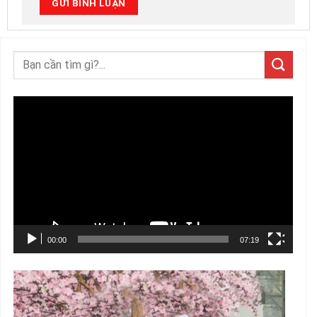
Trình
chơi
Video
00:00
07:19