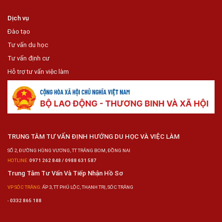
Dịch vụ
Đào tạo
Tư vấn du học
Tư vấn định cư
Hỗ trợ tư vấn việc làm
TRUNG TÂM TƯ VẤN ĐỊNH HƯỚNG DU HỌC VÀ VIỆC LÀM
SỐ 2, ĐƯỜNG HÙNG VƯƠNG, TT TRẢNG BOM, ĐỒNG NAI
HOTLINE:
0971 262 848 / 0988 631 587
Trung Tâm Tư Vấn Và Tiếp Nhận Hồ Sơ
VP SÓC TRĂNG:
ẤP 3, TT PHÚ LỘC, THẠNH TRỊ, SÓC TRĂNG
-
0332 865 188