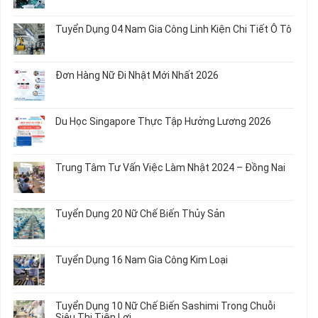
Chế
Tuyển
Không
Biến
Dụng
có
Tuyển Dụng 04 Nam Gia Công Linh Kiện Chi Tiết Ô Tô
Món
5
bình
Ăn
Nữ
luận
Không
Sơ
May
ở
có
Chế
Quần
Tuyển
bình
Rau
Đơn Hàng Nữ Đi Nhật Mới Nhất 2026
Áo
Dụng
luận
Củ
Trẻ
12
ở
Không
Em
Nữ
Tuyển
có
và
Chế
Dụng
bình
Áo
Du Học Singapore Thực Tập Hưởng Lương 2026
Tạo
04
luận
Thun
Đầu
Nam
ở
Không
Nối
Gia
Đơn
có
Dây
Công
Hàng
bình
Điện
Trung Tâm Tư Vấn Việc Làm Nhật 2024 – Đồng Nai
Linh
Nữ
luận
Dùng
Kiện
Đi
ở
Không
Trong
Chi
Nhật
Du
có
Ô
Tiết
Mới
Học
bình
Tô
Ô
Tuyển Dụng 20 Nữ Chế Biến Thủy Sản
Nhất
Singapore
luận
Máy
Tô
2026
Thực
ở
Không
Móc
Tập
Trung
có
Hưởng
Tâm
bình
Tuyển Dụng 16 Nam Gia Công Kim Loại
Lương
Tư
luận
2026
Vấn
ở
Không
Việc
Tuyển
có
Làm
Dụng
bình
Tuyển Dụng 10 Nữ Chế Biến Sashimi Trong Chuỗi
Nhật
20
luận
Siêu Thị Tiện Lợi