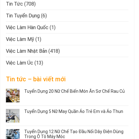
Tin Tức
(708)
Tin Tuyển Dụng
(6)
Việc Làm Hàn Quốc
(1)
Việc Làm Mỹ
(1)
Việc Làm Nhật Bản
(418)
Việc Làm Úc
(13)
Tin tức – bài viết mới
Tuyển Dụng 20 Nữ Chế Biến Món Ăn Sơ Chế Rau Củ
Không
có
bình
Tuyển Dụng 5 Nữ May Quần Áo Trẻ Em và Áo Thun
luận
ở
Không
Tuyển
có
Dụng
bình
Tuyển Dụng 12 Nữ Chế Tạo Đầu Nối Dây Điện Dùng
20
luận
Trong Ô Tô Máy Móc
Nữ
ở