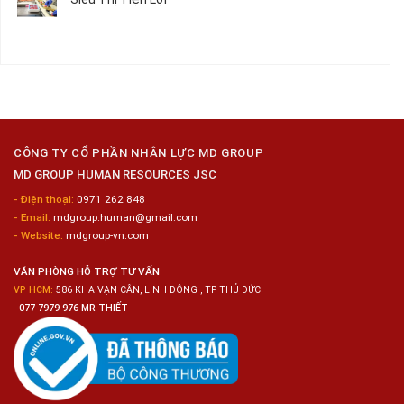
2024
Nữ
ở
–
Chế
Tuyển
Không
Đồng
Biến
Dụng
có
Nai
Thủy
16
bình
Sản
Nam
luận
Gia
ở
Công
Tuyển
Kim
Dụng
Loại
10
Nữ
Chế
CÔNG TY CỔ PHẦN NHÂN LỰC MD GROUP
Biến
MD GROUP HUMAN RESOURCES JSC
Sashimi
Trong
- Điện thoại:
0971 262 848
Chuỗi
- Email:
mdgroup.human@gmail.com
Siêu
Thị
- Website:
mdgroup-vn.com
Tiện
Lợi
VĂN PHÒNG HỖ TRỢ TƯ VẤN
VP HCM:
586 KHA VẠN CÂN, LINH ĐÔNG , TP THỦ ĐỨC
-
077 7979 976 MR THIẾT