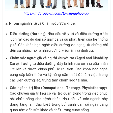
https://mdgroup-vn.com/tu-van-du-hoc-uc/
a. Nhóm ngành Y tế và Chăm sóc Sức khỏe:
Điều dưỡng (Nursing)
: Nhu cầu về y tá và điều dưỡng ở Úc
luôn rất cao do dân số già hóa và sự phát triển của hệ thống
y tế. Các khóa học nghề điều dưỡng đa dạng, từ chứng chỉ
đến cử nhân, mở ra nhiều cơ hội việc làm và định cư.
Chăm sóc người già và người khuyết tật (Aged and Disability
Care)
: Tương tự điều dưỡng, đây là lĩnh vực có nhu cầu nhân
lực lớn và được chính phủ Úc ưu tiên. Các khóa học nghề
cung cấp kiến thức và kỹ năng cần thiết để làm việc trong
các viện dưỡng lão, trung tâm chăm sóc tại nhà.
Các ngành trị liệu (Occupational Therapy, Physiotherapy)
:
Các chuyên gia trị liệu có vai trò quan trọng trong việc phục
hồi chức năng cho bệnh nhân. Nhu cầu về các ngành này
đang tăng lên, đặc biệt trong bối cảnh dân số ngày càng
quan tâm đến sức khỏe và chất lượng cuộc sống.