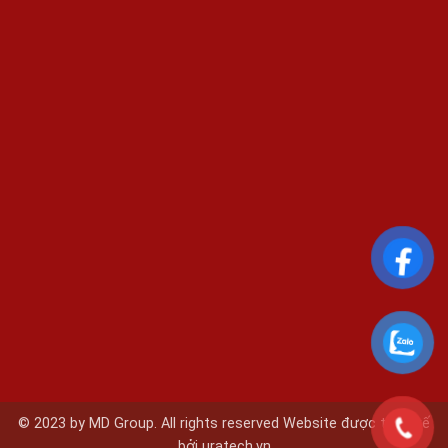
© 2023 by MD Group. All rights reserved Website được thiết kế
bởi
uratech.vn