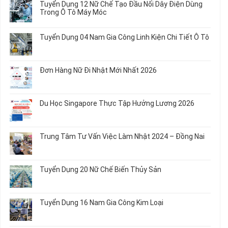
Tuyển Dụng 12 Nữ Chế Tạo Đầu Nối Dây Điện Dùng
20
luận
Trong Ô Tô Máy Móc
Nữ
ở
Chế
Tuyển
Không
Biến
Dụng
có
Tuyển Dụng 04 Nam Gia Công Linh Kiện Chi Tiết Ô Tô
Món
5
bình
Ăn
Nữ
luận
Không
Sơ
May
ở
có
Chế
Quần
Tuyển
bình
Rau
Đơn Hàng Nữ Đi Nhật Mới Nhất 2026
Áo
Dụng
luận
Củ
Trẻ
12
ở
Không
Em
Nữ
Tuyển
có
và
Chế
Dụng
bình
Áo
Du Học Singapore Thực Tập Hưởng Lương 2026
Tạo
04
luận
Thun
Đầu
Nam
ở
Không
Nối
Gia
Đơn
có
Dây
Công
Hàng
bình
Điện
Trung Tâm Tư Vấn Việc Làm Nhật 2024 – Đồng Nai
Linh
Nữ
luận
Dùng
Kiện
Đi
ở
Không
Trong
Chi
Nhật
Du
có
Ô
Tiết
Mới
Học
bình
Tô
Ô
Tuyển Dụng 20 Nữ Chế Biến Thủy Sản
Nhất
Singapore
luận
Máy
Tô
2026
Thực
ở
Không
Móc
Tập
Trung
có
Hưởng
Tâm
bình
Tuyển Dụng 16 Nam Gia Công Kim Loại
Lương
Tư
luận
2026
Vấn
ở
Không
Việc
Tuyển
có