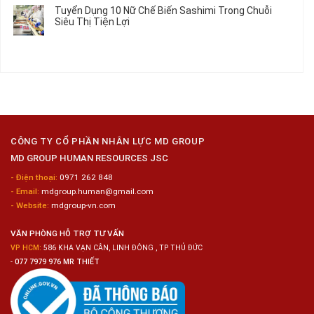
Làm
Dụng
bình
Tuyển Dụng 10 Nữ Chế Biến Sashimi Trong Chuỗi
Nhật
20
luận
Siêu Thị Tiện Lợi
2024
Nữ
ở
–
Chế
Tuyển
Không
Đồng
Biến
Dụng
có
Nai
Thủy
16
bình
Sản
Nam
luận
Gia
ở
Công
Tuyển
Kim
Dụng
Loại
10
Nữ
Chế
CÔNG TY CỔ PHẦN NHÂN LỰC MD GROUP
Biến
MD GROUP HUMAN RESOURCES JSC
Sashimi
Trong
- Điện thoại:
0971 262 848
Chuỗi
- Email:
mdgroup.human@gmail.com
Siêu
Thị
- Website:
mdgroup-vn.com
Tiện
Lợi
VĂN PHÒNG HỖ TRỢ TƯ VẤN
VP HCM:
586 KHA VẠN CÂN, LINH ĐÔNG , TP THỦ ĐỨC
-
077 7979 976 MR THIẾT