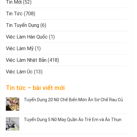
Tin Mới
(52)
Tin Tức
(708)
Tin Tuyển Dụng
(6)
Việc Làm Hàn Quốc
(1)
Việc Làm Mỹ
(1)
Việc Làm Nhật Bản
(418)
Việc Làm Úc
(13)
Tin tức – bài viết mới
Tuyển Dụng 20 Nữ Chế Biến Món Ăn Sơ Chế Rau Củ
Không
có
bình
Tuyển Dụng 5 Nữ May Quần Áo Trẻ Em và Áo Thun
luận
ở
Không
Tuyển
có
Dụng
bình