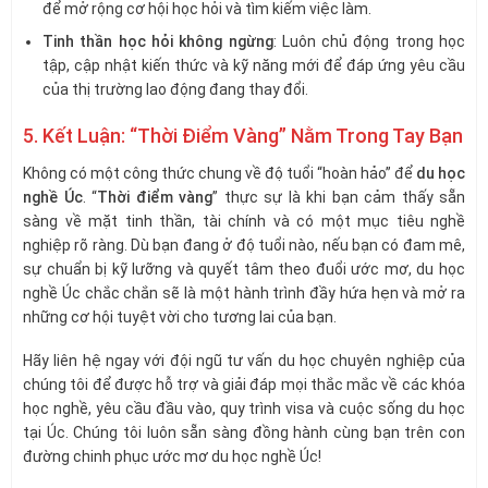
để mở rộng cơ hội học hỏi và tìm kiếm việc làm.
Tinh thần học hỏi không ngừng
: Luôn chủ động trong học
tập, cập nhật kiến thức và kỹ năng mới để đáp ứng yêu cầu
của thị trường lao động đang thay đổi.
5. Kết Luận: “Thời Điểm Vàng” Nằm Trong Tay Bạn
Không có một công thức chung về độ tuổi “hoàn hảo” để
du học
nghề Úc
. “
Thời điểm vàng
” thực sự là khi bạn cảm thấy sẵn
sàng về mặt tinh thần, tài chính và có một mục tiêu nghề
nghiệp rõ ràng. Dù bạn đang ở độ tuổi nào, nếu bạn có đam mê,
sự chuẩn bị kỹ lưỡng và quyết tâm theo đuổi ước mơ, du học
nghề Úc chắc chắn sẽ là một hành trình đầy hứa hẹn và mở ra
những cơ hội tuyệt vời cho tương lai của bạn.
Hãy liên hệ ngay với đội ngũ tư vấn du học chuyên nghiệp của
chúng tôi để được hỗ trợ và giải đáp mọi thắc mắc về các khóa
học nghề, yêu cầu đầu vào, quy trình visa và cuộc sống du học
tại Úc. Chúng tôi luôn sẵn sàng đồng hành cùng bạn trên con
đường chinh phục ước mơ du học nghề Úc!