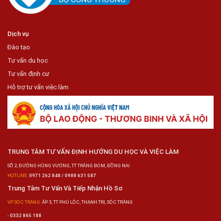
Dịch vụ
Đào tạo
Tư vấn du học
Tư vấn định cư
Hỗ trợ tư vấn việc làm
TRUNG TÂM TƯ VẤN ĐỊNH HƯỚNG DU HỌC VÀ VIỆC LÀM
SỐ 2, ĐƯỜNG HÙNG VƯƠNG, TT TRẢNG BOM, ĐỒNG NAI
HOTLINE:
0971 262 848 / 0988 631 587
Trung Tâm Tư Vấn Và Tiếp Nhận Hồ Sơ
VP SÓC TRĂNG:
ẤP 3, TT PHÚ LỘC, THẠNH TRỊ, SÓC TRĂNG
-
0332 865 188