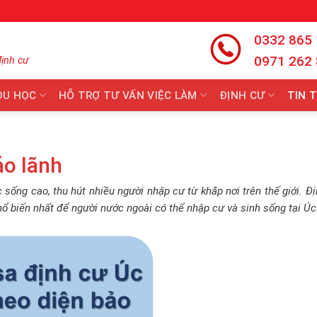
0332 865
0971 262
định cư
DU HỌC
HỖ TRỢ TƯ VẤN VIỆC LÀM
ĐỊNH CƯ
TIN 
ảo lãnh
 sống cao, thu hút nhiều người nhập cư từ khắp nơi trên thế giới. Đ
ổ biến nhất để người nước ngoài có thể nhập cư và sinh sống tại Úc