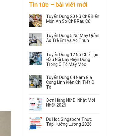
Tin tức – bài viết mới
Tuyển Dụng 20 Nữ Chế Biến
Món Ăn Sơ Chế Rau Củ
Không
có
Tuyển Dụng 5 Nữ May Quần
bình
Áo Trẻ Em và Áo Thun
luận
ở
Không
Tuyển
có
Tuyển Dụng 12 Nữ Chế Tạo
Dụng
bình
Đầu Nối Dây Điện Dùng
20
luận
Trong Ô Tô Máy Móc
ở
Nữ
Tuyển
Không
Chế
Dụng
có
Biến
Tuyển Dụng 04 Nam Gia
5
bình
Món
Công Linh Kiện Chi Tiết Ô
Nữ
luận
Ăn
Tô
ở
May
Sơ
Không
Tuyển
Quần
Chế
có
Dụng
Áo
Rau
Đơn Hàng Nữ Đi Nhật Mới
bình
12
Trẻ
Củ
Nhất 2026
luận
Nữ
Em
Không
ở
Chế
và
có
Tuyển
Tạo
Áo
Du Học Singapore Thực
bình
Dụng
Đầu
Thun
Tập Hưởng Lương 2026
luận
04
Nối
ở
Không
Nam
Dây
Đơn
có