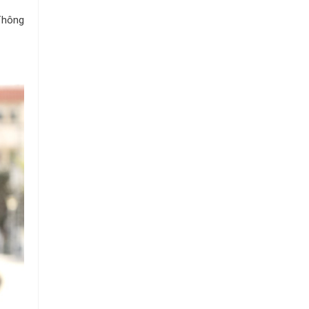
Chuỗi
Siêu
Thông
Thị
Tiện
Lợi