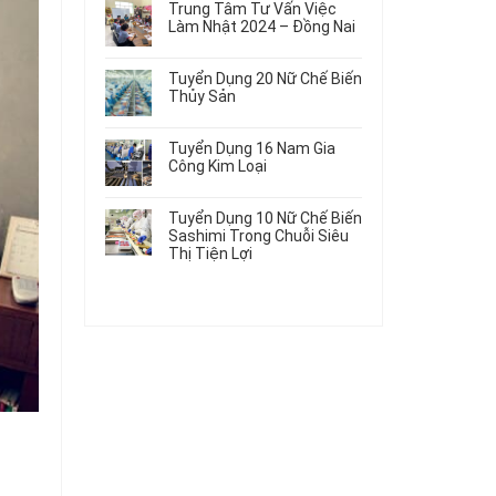
Gia
Điện
Trung Tâm Tư Vấn Việc
Hàng
bình
Công
Dùng
Làm Nhật 2024 – Đồng Nai
Nữ
luận
Linh
Trong
ở
Không
Đi
Kiện
Ô
Du
có
Nhật
Chi
Tuyển Dụng 20 Nữ Chế Biến
Tô
Học
bình
Mới
Tiết
Thủy Sản
Máy
Singapore
luận
Nhất
Ô
Móc
ở
Không
Thực
2026
Tô
Trung
có
Tập
Tuyển Dụng 16 Nam Gia
Tâm
bình
Hưởng
Công Kim Loại
Tư
luận
Lương
ở
Không
Vấn
2026
Tuyển
có
Việc
Tuyển Dụng 10 Nữ Chế Biến
Dụng
bình
Làm
Sashimi Trong Chuỗi Siêu
20
luận
Nhật
Thị Tiện Lợi
ở
Nữ
2024
Tuyển
Không
Chế
–
Dụng
có
Biến
Đồng
16
bình
Thủy
Nai
Nam
luận
Sản
ở
Gia
Tuyển
Công
Dụng
Kim
10
Loại
Nữ
Chế
Biến
Sashimi
Trong