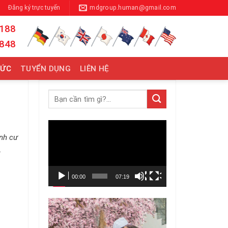
Đăng ký trực tuyến
mdgroup.human@gmail.com
 188
 848
TỨC
TUYỂN DỤNG
LIÊN HỆ
Trình
ịnh cư
chơi
.
Video
00:00
07:19