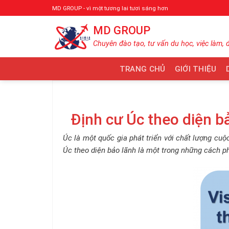
Bỏ
MD GROUP - vì một tương lai tươi sáng hơn
qua
MD GROUP
nội
dung
Chuyên đào tạo, tư vấn du học, việc làm, 
TRANG CHỦ
GIỚI THIỆU
Định cư Úc theo diện b
Úc là một quốc gia phát triển với chất lượng cuộc
Úc theo diện bảo lãnh là một trong những cách ph