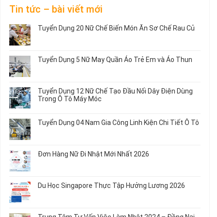
Tin tức – bài viết mới
Tuyển Dụng 20 Nữ Chế Biến Món Ăn Sơ Chế Rau Củ
Không
có
bình
Tuyển Dụng 5 Nữ May Quần Áo Trẻ Em và Áo Thun
luận
ở
Không
Tuyển
có
Dụng
bình
Tuyển Dụng 12 Nữ Chế Tạo Đầu Nối Dây Điện Dùng
20
luận
Trong Ô Tô Máy Móc
Nữ
ở
Chế
Tuyển
Không
Biến
Dụng
có
Tuyển Dụng 04 Nam Gia Công Linh Kiện Chi Tiết Ô Tô
Món
5
bình
Ăn
Nữ
luận
Không
Sơ
May
ở
có
Chế
Quần
Tuyển
bình
Rau
Đơn Hàng Nữ Đi Nhật Mới Nhất 2026
Áo
Dụng
luận
Củ
Trẻ
12
ở
Không
Em
Nữ
Tuyển
có
và
Chế
Dụng
bình
Áo
Du Học Singapore Thực Tập Hưởng Lương 2026
Tạo
04
luận
Thun
Đầu
Nam
ở
Không
Nối
Gia
Đơn
có
Dây
Công
Hàng
bình
Điện
Trung Tâm Tư Vấn Việc Làm Nhật 2024 – Đồng Nai