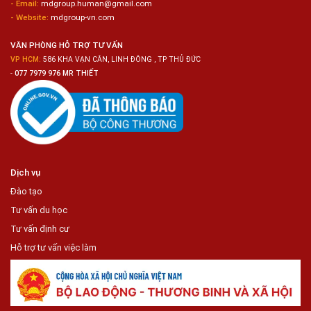
- Email:
mdgroup.human@gmail.com
Siêu
Thị
- Website:
mdgroup-vn.com
Tiện
Lợi
VĂN PHÒNG HỖ TRỢ TƯ VẤN
VP HCM:
586 KHA VẠN CÂN, LINH ĐÔNG , TP THỦ ĐỨC
-
077 7979 976 MR THIẾT
Dịch vụ
Đào tạo
Tư vấn du học
Tư vấn định cư
Hỗ trợ tư vấn việc làm