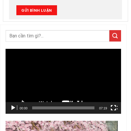
Trình
chơi
Video
00:00
07:19