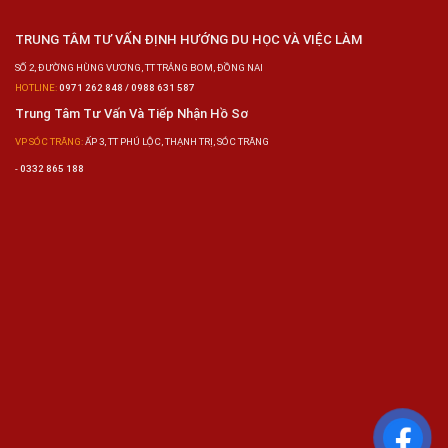
TRUNG TÂM TƯ VẤN ĐỊNH HƯỚNG DU HỌC VÀ VIỆC LÀM
SỐ 2, ĐƯỜNG HÙNG VƯƠNG, TT TRẢNG BOM, ĐỒNG NAI
HOTLINE:
0971 262 848 / 0988 631 587
Trung Tâm Tư Vấn Và Tiếp Nhận Hồ Sơ
VP SÓC TRĂNG:
ẤP 3, TT PHÚ LỘC, THẠNH TRỊ, SÓC TRĂNG
-
0332 865 188