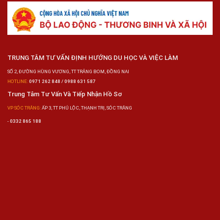
TRUNG TÂM TƯ VẤN ĐỊNH HƯỚNG DU HỌC VÀ VIỆC LÀM
SỐ 2, ĐƯỜNG HÙNG VƯƠNG, TT TRẢNG BOM, ĐỒNG NAI
HOTLINE:
0971 262 848 / 0988 631 587
Trung Tâm Tư Vấn Và Tiếp Nhận Hồ Sơ
VP SÓC TRĂNG:
ẤP 3, TT PHÚ LỘC, THẠNH TRỊ, SÓC TRĂNG
-
0332 865 188