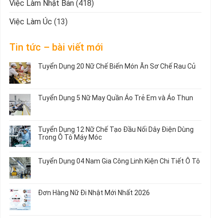
Việc Làm Nhật Bản
(418)
Việc Làm Úc
(13)
Tin tức – bài viết mới
Tuyển Dụng 20 Nữ Chế Biến Món Ăn Sơ Chế Rau Củ
Không
có
bình
Tuyển Dụng 5 Nữ May Quần Áo Trẻ Em và Áo Thun
luận
ở
Không
Tuyển
có
Dụng
bình
Tuyển Dụng 12 Nữ Chế Tạo Đầu Nối Dây Điện Dùng
20
luận
Trong Ô Tô Máy Móc
Nữ
ở
Chế
Tuyển
Không
Biến
Dụng
có
Tuyển Dụng 04 Nam Gia Công Linh Kiện Chi Tiết Ô Tô
Món
5
bình
Ăn
Nữ
luận
Không
Sơ
May
ở
có
Chế
Quần
Tuyển
bình
Rau
Đơn Hàng Nữ Đi Nhật Mới Nhất 2026
Áo
Dụng
luận
Củ
Trẻ
12
ở
Không
Em
Nữ
Tuyển
có
và
Chế
Dụng