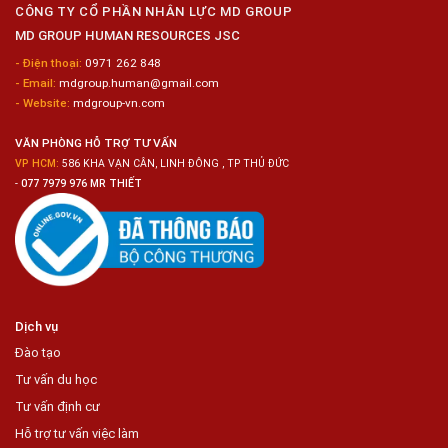
Chế
CÔNG TY CỔ PHẦN NHÂN LỰC MD GROUP
Biến
MD GROUP HUMAN RESOURCES JSC
Sashimi
Trong
- Điện thoại:
0971 262 848
Chuỗi
- Email:
mdgroup.human@gmail.com
Siêu
Thị
- Website:
mdgroup-vn.com
Tiện
Lợi
VĂN PHÒNG HỖ TRỢ TƯ VẤN
VP HCM:
586 KHA VẠN CÂN, LINH ĐÔNG , TP THỦ ĐỨC
-
077 7979 976 MR THIẾT
Dịch vụ
Đào tạo
Tư vấn du học
Tư vấn định cư
Hỗ trợ tư vấn việc làm