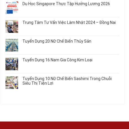
bình
Áo
Du Học Singapore Thực Tập Hưởng Lương 2026
Tạo
04
luận
Thun
Đầu
Nam
ở
Không
Nối
Gia
Đơn
có
Dây
Công
Hàng
bình
Điện
Trung Tâm Tư Vấn Việc Làm Nhật 2024 – Đồng Nai
Linh
Nữ
luận
Dùng
Kiện
Đi
ở
Không
Trong
Chi
Nhật
Du
có
Ô
Tiết
Mới
Học
bình
Tô
Ô
Tuyển Dụng 20 Nữ Chế Biến Thủy Sản
Nhất
Singapore
luận
Máy
Tô
2026
Thực
ở
Không
Móc
Tập
Trung
có
Hưởng
Tâm
bình
Tuyển Dụng 16 Nam Gia Công Kim Loại
Lương
Tư
luận
2026
Vấn
ở
Không
Việc
Tuyển
có
Làm
Dụng
bình
Tuyển Dụng 10 Nữ Chế Biến Sashimi Trong Chuỗi
Nhật
20
luận
Siêu Thị Tiện Lợi
2024
Nữ
ở
–
Chế
Tuyển
Không
Đồng
Biến
Dụng
có
Nai
Thủy
16
bình
Sản
Nam
luận
Gia
ở
Công
Tuyển
Kim
Dụng
Loại
10
Nữ