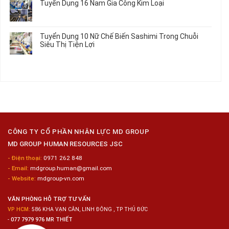
Tuyển Dụng 16 Nam Gia Công Kim Loại
Lương
Tư
luận
2026
Vấn
ở
Không
Việc
Tuyển
có
Làm
Dụng
bình
Tuyển Dụng 10 Nữ Chế Biến Sashimi Trong Chuỗi
Nhật
20
luận
Siêu Thị Tiện Lợi
2024
Nữ
ở
–
Chế
Tuyển
Không
Đồng
Biến
Dụng
có
Nai
Thủy
16
bình
Sản
Nam
luận
Gia
ở
Công
Tuyển
Kim
Dụng
Loại
10
Nữ
Chế
CÔNG TY CỔ PHẦN NHÂN LỰC MD GROUP
Biến
MD GROUP HUMAN RESOURCES JSC
Sashimi
Trong
- Điện thoại:
0971 262 848
Chuỗi
- Email:
mdgroup.human@gmail.com
Siêu
Thị
- Website:
mdgroup-vn.com
Tiện
Lợi
VĂN PHÒNG HỖ TRỢ TƯ VẤN
VP HCM:
586 KHA VẠN CÂN, LINH ĐÔNG , TP THỦ ĐỨC
-
077 7979 976 MR THIẾT