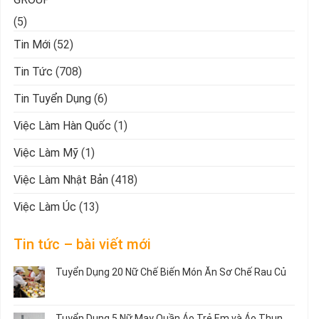
(5)
Tin Mới
(52)
Tin Tức
(708)
Tin Tuyển Dụng
(6)
Việc Làm Hàn Quốc
(1)
Việc Làm Mỹ
(1)
Việc Làm Nhật Bản
(418)
Việc Làm Úc
(13)
Tin tức – bài viết mới
Tuyển Dụng 20 Nữ Chế Biến Món Ăn Sơ Chế Rau Củ
Không
có
bình
Tuyển Dụng 5 Nữ May Quần Áo Trẻ Em và Áo Thun