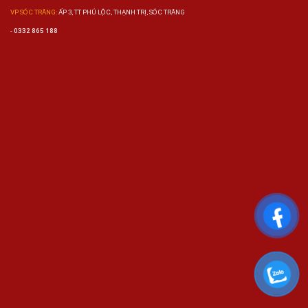
VP SÓC TRĂNG:
ẤP 3, TT PHÚ LỘC, THẠNH TRỊ, SÓC TRĂNG
-
0332 865 188