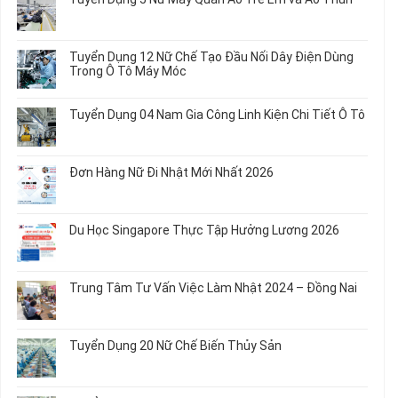
luận
ở
Không
Tuyển
có
Dụng
bình
Tuyển Dụng 12 Nữ Chế Tạo Đầu Nối Dây Điện Dùng
20
luận
Trong Ô Tô Máy Móc
Nữ
ở
Chế
Tuyển
Không
Biến
Dụng
có
Tuyển Dụng 04 Nam Gia Công Linh Kiện Chi Tiết Ô Tô
Món
5
bình
Ăn
Nữ
luận
Không
Sơ
May
ở
có
Chế
Quần
Tuyển
bình
Rau
Đơn Hàng Nữ Đi Nhật Mới Nhất 2026
Áo
Dụng
luận
Củ
Trẻ
12
ở
Không
Em
Nữ
Tuyển
có
và
Chế
Dụng
bình
Áo
Du Học Singapore Thực Tập Hưởng Lương 2026
Tạo
04
luận
Thun
Đầu
Nam
ở
Không
Nối
Gia
Đơn
có
Dây
Công
Hàng
bình
Điện
Trung Tâm Tư Vấn Việc Làm Nhật 2024 – Đồng Nai
Linh
Nữ
luận
Dùng
Kiện
Đi
ở
Không
Trong
Chi
Nhật
Du
có
Ô
Tiết
Mới
Học
bình
Tô
Ô
Tuyển Dụng 20 Nữ Chế Biến Thủy Sản
Nhất
Singapore
luận
Máy
Tô
2026
Thực
ở
Không
Móc
Tập
Trung
có
Hưởng
Tâm
bình