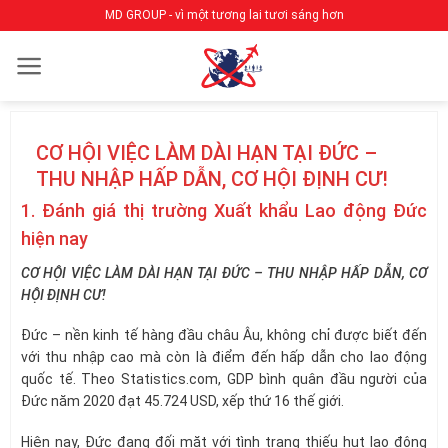
Bỏ
MD GROUP - vì một tương lai tươi sáng hơn
qua
nội
dung
CƠ HỘI VIỆC LÀM DÀI HẠN TẠI ĐỨC –
THU NHẬP HẤP DẪN, CƠ HỘI ĐỊNH CƯ!
1. Đánh giá thị trường Xuất khẩu Lao động Đức
hiện nay
CƠ HỘI VIỆC LÀM DÀI HẠN TẠI ĐỨC – THU NHẬP HẤP DẪN, CƠ
HỘI ĐỊNH CƯ!
Đức – nền kinh tế hàng đầu châu Âu, không chỉ được biết đến
với thu nhập cao mà còn là điểm đến hấp dẫn cho lao động
quốc tế. Theo Statistics.com, GDP bình quân đầu người của
Đức năm 2020 đạt 45.724 USD, xếp thứ 16 thế giới.
Hiện nay, Đức đang đối mặt với tình trạng thiếu hụt lao động