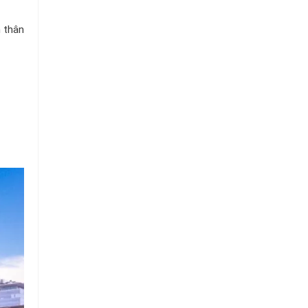
Chuỗi
Siêu
Thị
 thân
Tiện
Lợi