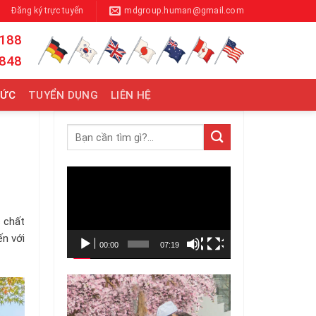
Đăng ký trực tuyến
mdgroup.human@gmail.com
 188
 848
TỨC
TUYỂN DỤNG
LIÊN HỆ
Trình
chơi
Video
c chất
ến với
00:00
07:19