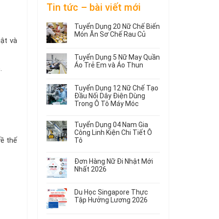
Tin tức – bài viết mới
Tuyển Dụng 20 Nữ Chế Biến
Món Ăn Sơ Chế Rau Củ
ật và
Không
có
Tuyển Dụng 5 Nữ May Quần
bình
Áo Trẻ Em và Áo Thun
.
luận
ở
Không
Tuyển
có
Tuyển Dụng 12 Nữ Chế Tạo
Dụng
bình
Đầu Nối Dây Điện Dùng
20
luận
Trong Ô Tô Máy Móc
ở
Nữ
Tuyển
Không
Chế
Dụng
có
Biến
Tuyển Dụng 04 Nam Gia
5
bình
Món
Công Linh Kiện Chi Tiết Ô
Nữ
luận
Ăn
về thế
Tô
ở
May
Sơ
Không
Tuyển
Quần
Chế
có
Dụng
Áo
Rau
Đơn Hàng Nữ Đi Nhật Mới
bình
12
Trẻ
Củ
Nhất 2026
luận
Nữ
Em
Không
ở
Chế
và
có
Tuyển
Tạo
Áo
Du Học Singapore Thực
bình
Dụng
Đầu
Thun
Tập Hưởng Lương 2026
luận
04
Nối
ở
Không
Nam
Dây
Đơn
có