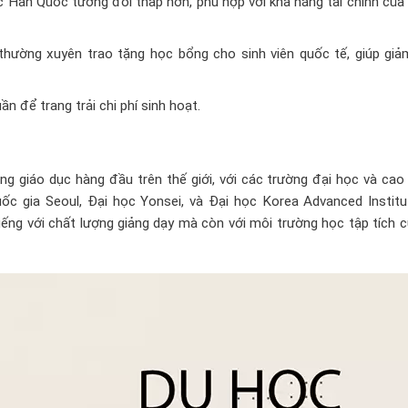
ọc Hàn Quốc tương đối thấp hơn, phù hợp với khả năng tài chính của
hường xuyên trao tặng học bổng cho sinh viên quốc tế, giúp giả
n để trang trải chi phí sinh hoạt.
 giáo dục hàng đầu trên thế giới, với các trường đại học và cao
c gia Seoul, Đại học Yonsei, và Đại học Korea Advanced Institu
ếng với chất lượng giảng dạy mà còn với môi trường học tập tích 