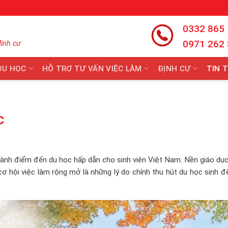
0332 865
0971 262
định cư
DU HỌC
HỖ TRỢ TƯ VẤN VIỆC LÀM
ĐỊNH CƯ
TIN 
c
hành điểm đến du học hấp dẫn cho sinh viên Việt Nam. Nền giáo dụ
 cơ hội việc làm rộng mở là những lý do chính thu hút du học sinh đ