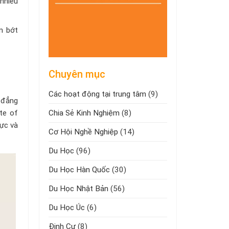
 nhiều
m bớt
Chuyên mục
Các hoạt động tại trung tâm
(9)
 đẳng
Chia Sẻ Kinh Nghiệm
(8)
te of
cực và
Cơ Hội Nghề Nghiệp
(14)
Du Học
(96)
Du Học Hàn Quốc
(30)
Du Học Nhật Bản
(56)
Du Học Úc
(6)
Định Cư
(8)