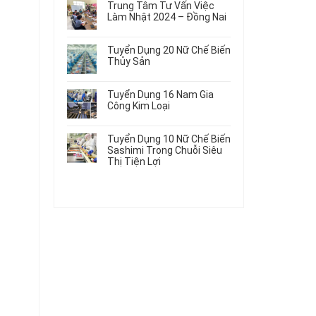
Gia
Điện
Trung Tâm Tư Vấn Việc
Hàng
bình
Công
Dùng
Làm Nhật 2024 – Đồng Nai
Nữ
luận
Linh
Trong
ở
Không
Đi
Kiện
Ô
Du
có
Nhật
Chi
Tuyển Dụng 20 Nữ Chế Biến
Tô
Học
bình
Mới
Tiết
Thủy Sản
Máy
Singapore
luận
Nhất
Ô
Móc
ở
Không
Thực
2026
Tô
Trung
có
Tập
Tuyển Dụng 16 Nam Gia
Tâm
bình
Hưởng
Công Kim Loại
Tư
luận
Lương
ở
Không
Vấn
2026
Tuyển
có
Việc
Tuyển Dụng 10 Nữ Chế Biến
Dụng
bình
Làm
Sashimi Trong Chuỗi Siêu
20
luận
Nhật
Thị Tiện Lợi
ở
Nữ
2024
Tuyển
Không
Chế
–
Dụng
có
Biến
Đồng
16
bình
Thủy
Nai
Nam
luận
Sản
ở
Gia
Tuyển
Công
Dụng
Kim
10
Loại
Nữ
Chế
Biến
Sashimi
Trong