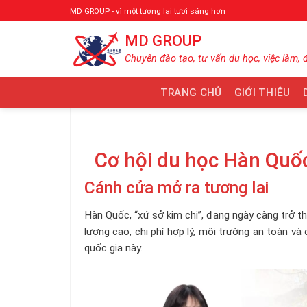
Bỏ
MD GROUP - vì một tương lai tươi sáng hơn
qua
MD GROUP
nội
dung
Chuyên đào tạo, tư vấn du học, việc làm, 
TRANG CHỦ
GIỚI THIỆU
Cơ hội du học Hàn Quố
Cánh cửa mở ra tương lai
Hàn Quốc, “xứ sở kim chi”, đang ngày càng trở t
lượng cao, chi phí hợp lý, môi trường an toàn và
quốc gia này.