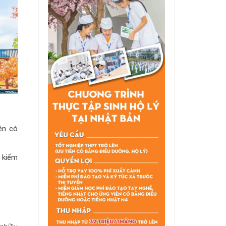
ên có
 kiếm