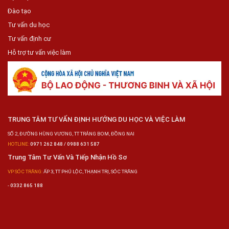
Đào tạo
Tư vấn du học
Tư vấn định cư
Hỗ trợ tư vấn việc làm
TRUNG TÂM TƯ VẤN ĐỊNH HƯỚNG DU HỌC VÀ VIỆC LÀM
SỐ 2, ĐƯỜNG HÙNG VƯƠNG, TT TRẢNG BOM, ĐỒNG NAI
HOTLINE:
0971 262 848 / 0988 631 587
Trung Tâm Tư Vấn Và Tiếp Nhận Hồ Sơ
VP SÓC TRĂNG:
ẤP 3, TT PHÚ LỘC, THẠNH TRỊ, SÓC TRĂNG
-
0332 865 188