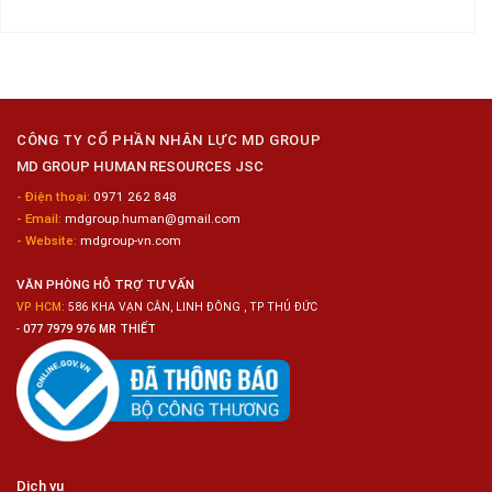
Siêu
Kim
12
luận
Thị
Loại
Nam
ở
Tiện
Đóng
Tuyển
Lợi
Gói
Dụng
Công
6
Nghiệp
Nam
Hyogo
Sửa
Chữa
CÔNG TY CỔ PHẦN NHÂN LỰC MD GROUP
Bảo
MD GROUP HUMAN RESOURCES JSC
Dưỡng
Ô
- Điện thoại:
0971 262 848
Tô
- Email:
mdgroup.human@gmail.com
- Website:
mdgroup-vn.com
VĂN PHÒNG HỖ TRỢ TƯ VẤN
VP HCM:
586 KHA VẠN CÂN, LINH ĐÔNG , TP THỦ ĐỨC
-
077 7979 976 MR THIẾT
Dịch vụ