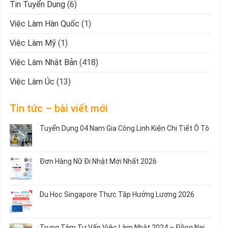
Tin Tuyển Dụng
(6)
Việc Làm Hàn Quốc
(1)
Việc Làm Mỹ
(1)
Việc Làm Nhật Bản
(418)
Việc Làm Úc
(13)
Tin tức – bài viết mới
Tuyển Dụng 04 Nam Gia Công Linh Kiện Chi Tiết Ô Tô
Không
có
bình
Đơn Hàng Nữ Đi Nhật Mới Nhất 2026
luận
ở
Không
Tuyển
có
Dụng
bình
Du Học Singapore Thực Tập Hưởng Lương 2026
04
luận
Nam
ở
Không
Gia
Đơn
có
Công
Hàng
bình
Trung Tâm Tư Vấn Việc Làm Nhật 2024 – Đồng Nai
Linh