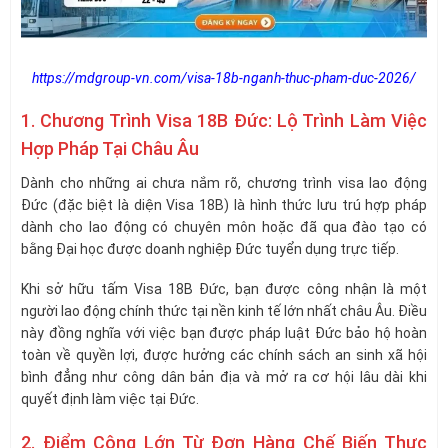
https://mdgroup-vn.com/visa-18b-nganh-thuc-pham-duc-2026/
1. Chương Trình Visa 18B Đức: Lộ Trình Làm Việc
Hợp Pháp Tại Châu Âu
Dành cho những ai chưa nắm rõ, chương trình visa lao động
Đức (đặc biệt là diện Visa 18B) là hình thức lưu trú hợp pháp
dành cho lao động có chuyên môn hoặc đã qua đào tạo có
bằng Đại học được doanh nghiệp Đức tuyển dụng trực tiếp.
Khi sở hữu tấm Visa 18B Đức, bạn được công nhận là một
người lao động chính thức tại nền kinh tế lớn nhất châu Âu. Điều
này đồng nghĩa với việc bạn được pháp luật Đức bảo hộ hoàn
toàn về quyền lợi, được hưởng các chính sách an sinh xã hội
bình đẳng như công dân bản địa và mở ra cơ hội lâu dài khi
quyết định làm việc tại Đức.
2. Điểm Cộng Lớn Từ Đơn Hàng Chế Biến Thực