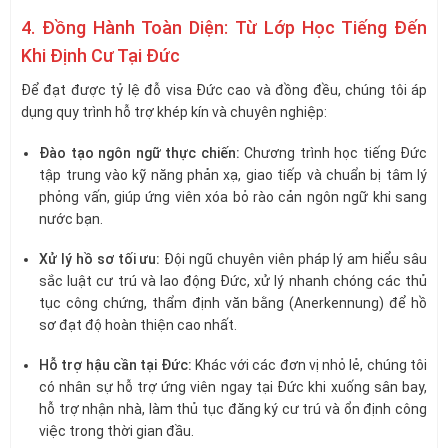
4. Đồng Hành Toàn Diện: Từ Lớp Học Tiếng Đến
Khi Định Cư Tại Đức
Để đạt được tỷ lệ đỗ visa Đức cao và đồng đều, chúng tôi áp
dụng quy trình hỗ trợ khép kín và chuyên nghiệp:
Đào tạo ngôn ngữ thực chiến:
Chương trình học tiếng Đức
tập trung vào kỹ năng phản xạ, giao tiếp và chuẩn bị tâm lý
phỏng vấn, giúp ứng viên xóa bỏ rào cản ngôn ngữ khi sang
nước bạn.
Xử lý hồ sơ tối ưu:
Đội ngũ chuyên viên pháp lý am hiểu sâu
sắc luật cư trú và lao động Đức, xử lý nhanh chóng các thủ
tục công chứng, thẩm định văn bằng (Anerkennung) để hồ
sơ đạt độ hoàn thiện cao nhất.
Hỗ trợ hậu cần tại Đức:
Khác với các đơn vị nhỏ lẻ, chúng tôi
có nhân sự hỗ trợ ứng viên ngay tại Đức khi xuống sân bay,
hỗ trợ nhận nhà, làm thủ tục đăng ký cư trú và ổn định công
việc trong thời gian đầu.