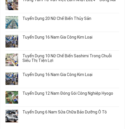
Nữ
luận
Kiện
Đi
ở
Không
Chi
Nhật
Du
có
Tiết
Mới
Học
bình
Ô
Tuyển Dụng 20 Nữ Chế Biến Thủy Sản
Nhất
Singapore
luận
Tô
2026
Thực
ở
Không
Tập
Trung
có
Hưởng
Tâm
bình
Tuyển Dụng 16 Nam Gia Công Kim Loại
Lương
Tư
luận
2026
Vấn
ở
Không
Việc
Tuyển
có
Làm
Dụng
bình
Tuyển Dụng 10 Nữ Chế Biến Sashimi Trong Chuỗi
Nhật
20
luận
Siêu Thị Tiện Lợi
2024
Nữ
ở
–
Chế
Tuyển
Không
Đồng
Biến
Dụng
có
Nai
Tuyển Dụng 16 Nam Gia Công Kim Loại
Thủy
16
bình
Sản
Nam
luận
Không
Gia
ở
có
Công
Tuyển
bình
Tuyển Dụng 12 Nam Đóng Gói Công Nghiệp Hyogo
Kim
Dụng
luận
Loại
10
ở
Không
Nữ
Tuyển
có
Chế
Dụng
bình
Tuyển Dụng 6 Nam Sửa Chữa Bảo Dưỡng Ô Tô
Biến
16
luận
Sashimi
Nam
ở
Không
Trong
Gia
Tuyển
có
Chuỗi
Công
Dụng
bình