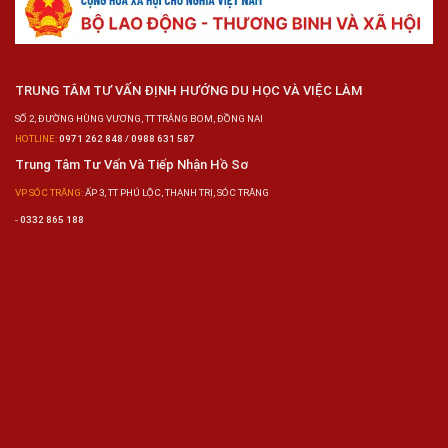
TRUNG TÂM TƯ VẤN ĐỊNH HƯỚNG DU HỌC VÀ VIỆC LÀM
SỐ 2, ĐƯỜNG HÙNG VƯƠNG, TT TRẢNG BOM, ĐỒNG NAI
HOTLINE:
0971 262 848 / 0988 631 587
Trung Tâm Tư Vấn Và Tiếp Nhận Hồ Sơ
VP SÓC TRĂNG:
ẤP 3, TT PHÚ LỘC, THẠNH TRỊ, SÓC TRĂNG
-
0332 865 188