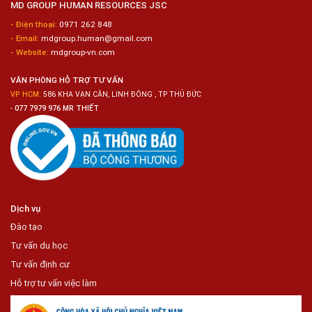
MD GROUP HUMAN RESOURCES JSC
Sashimi
Trong
- Điện thoại:
0971 262 848
Chuỗi
- Email:
mdgroup.human@gmail.com
Siêu
Thị
- Website:
mdgroup-vn.com
Tiện
Lợi
VĂN PHÒNG HỖ TRỢ TƯ VẤN
VP HCM:
586 KHA VẠN CÂN, LINH ĐÔNG , TP THỦ ĐỨC
-
077 7979 976 MR THIẾT
Dịch vụ
Đào tạo
Tư vấn du học
Tư vấn định cư
Hỗ trợ tư vấn việc làm