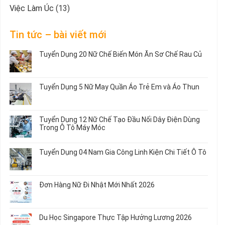
Việc Làm Úc
(13)
Tin tức – bài viết mới
Tuyển Dụng 20 Nữ Chế Biến Món Ăn Sơ Chế Rau Củ
Không
có
bình
Tuyển Dụng 5 Nữ May Quần Áo Trẻ Em và Áo Thun
luận
ở
Không
Tuyển
có
Dụng
bình
Tuyển Dụng 12 Nữ Chế Tạo Đầu Nối Dây Điện Dùng
20
luận
Trong Ô Tô Máy Móc
Nữ
ở
Chế
Tuyển
Không
Biến
Dụng
có
Tuyển Dụng 04 Nam Gia Công Linh Kiện Chi Tiết Ô Tô
Món
5
bình
Ăn
Nữ
luận
Không
Sơ
May
ở
có
Chế
Quần
Tuyển
bình
Rau
Đơn Hàng Nữ Đi Nhật Mới Nhất 2026
Áo
Dụng
luận
Củ
Trẻ
12
ở
Không
Em
Nữ
Tuyển
có
và
Chế
Dụng
bình
Áo
Du Học Singapore Thực Tập Hưởng Lương 2026
Tạo
04
luận