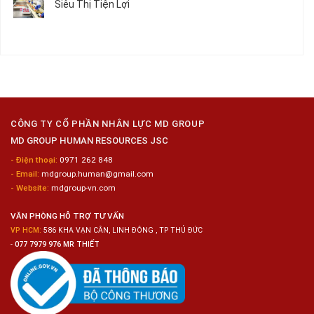
Siêu Thị Tiện Lợi
2024
Nữ
ở
–
Chế
Tuyển
Không
Đồng
Biến
Dụng
có
Nai
Thủy
16
bình
Sản
Nam
luận
Gia
ở
Công
Tuyển
Kim
Dụng
Loại
10
Nữ
Chế
CÔNG TY CỔ PHẦN NHÂN LỰC MD GROUP
Biến
MD GROUP HUMAN RESOURCES JSC
Sashimi
Trong
- Điện thoại:
0971 262 848
Chuỗi
- Email:
mdgroup.human@gmail.com
Siêu
Thị
- Website:
mdgroup-vn.com
Tiện
Lợi
VĂN PHÒNG HỖ TRỢ TƯ VẤN
VP HCM:
586 KHA VẠN CÂN, LINH ĐÔNG , TP THỦ ĐỨC
-
077 7979 976 MR THIẾT