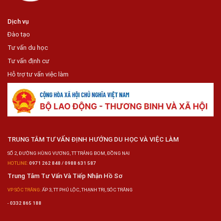
Dịch vụ
Đào tạo
Tư vấn du học
Tư vấn định cư
Hỗ trợ tư vấn việc làm
TRUNG TÂM TƯ VẤN ĐỊNH HƯỚNG DU HỌC VÀ VIỆC LÀM
SỐ 2, ĐƯỜNG HÙNG VƯƠNG, TT TRẢNG BOM, ĐỒNG NAI
HOTLINE:
0971 262 848 / 0988 631 587
Trung Tâm Tư Vấn Và Tiếp Nhận Hồ Sơ
VP SÓC TRĂNG:
ẤP 3, TT PHÚ LỘC, THẠNH TRỊ, SÓC TRĂNG
-
0332 865 188