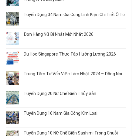
Nữ
ở
Chế
Tuyển
Không
Biến
Dụng
có
Tuyển Dụng 04 Nam Gia Công Linh Kiện Chi Tiết Ô Tô
Món
5
bình
Ăn
Nữ
luận
Không
Sơ
May
ở
có
Chế
Quần
Tuyển
bình
Rau
Đơn Hàng Nữ Đi Nhật Mới Nhất 2026
Áo
Dụng
luận
Củ
Trẻ
12
ở
Không
Em
Nữ
Tuyển
có
và
Chế
Dụng
bình
Áo
Du Học Singapore Thực Tập Hưởng Lương 2026
Tạo
04
luận
Thun
Đầu
Nam
ở
Không
Nối
Gia
Đơn
có
Dây
Công
Hàng
bình
Điện
Trung Tâm Tư Vấn Việc Làm Nhật 2024 – Đồng Nai
Linh
Nữ
luận
Dùng
Kiện
Đi
ở
Không
Trong
Chi
Nhật
Du
có
Ô
Tiết
Mới
Học
bình
Tô
Ô
Tuyển Dụng 20 Nữ Chế Biến Thủy Sản
Nhất
Singapore
luận
Máy
Tô
2026
Thực
ở
Không
Móc
Tập
Trung
có
Hưởng
Tâm
bình
Tuyển Dụng 16 Nam Gia Công Kim Loại
Lương
Tư
luận
2026
Vấn
ở
Không
Việc
Tuyển
có
Làm
Dụng
bình
Tuyển Dụng 10 Nữ Chế Biến Sashimi Trong Chuỗi
Nhật
20
luận