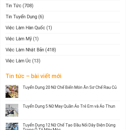
Tin Tức
(708)
Tin Tuyển Dụng
(6)
Việc Làm Hàn Quốc
(1)
Việc Làm Mỹ
(1)
Việc Làm Nhật Bản
(418)
Việc Làm Úc
(13)
Tin tức – bài viết mới
Tuyển Dụng 20 Nữ Chế Biến Món Ăn Sơ Chế Rau Củ
Không
có
bình
Tuyển Dụng 5 Nữ May Quần Áo Trẻ Em và Áo Thun
luận
ở
Không
Tuyển
có
Dụng
bình
Tuyển Dụng 12 Nữ Chế Tạo Đầu Nối Dây Điện Dùng
20
luận
Trong Ô Tô Máy Móc