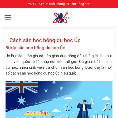
Bỏ
MD GROUP - vì một tương lai tươi sáng hơn
qua
nội
dung
Cách săn học bổng du học Úc
Bí kíp săn học bổng du học Úc
Úc là một quốc gia có nền giáo dục hàng đầu thế giới, thu hút
sinh viên quốc tế từ khắp nơi trên thế giới. Để giảm bớt chi phí
du học, nhiều sinh viên lựa chọn săn học bổng. Dưới đây là một
số cách săn học bổng du học Úc hiệu quả: