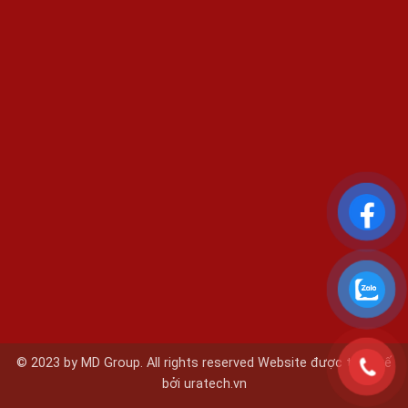
© 2023 by MD Group. All rights reserved Website được thiết kế
bởi
uratech.vn