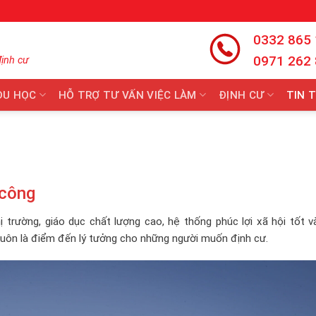
0332 865
0971 262
định cư
DU HỌC
HỖ TRỢ TƯ VẤN VIỆC LÀM
ĐỊNH CƯ
TIN 
 công
hị trường, giáo dục chất lượng cao, hệ thống phúc lợi xã hội tốt 
c luôn là điểm đến lý tưởng cho những người muốn định cư.