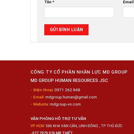
Tên
*
Emai
CÔNG TY CỔ PHẦN NHÂN LỰC MD GROUP
MD GROUP HUMAN RESOURCES JSC
- Điện thoại:
0971 262 848
- Email:
mdgroup.human@gmail.com
- Website:
mdgroup-vn.com
VĂN PHÒNG HỖ TRỢ TƯ VẤN
VP HCM:
586 KHA VẠN CÂN, LINH ĐÔNG , TP THỦ ĐỨC
-
077 7979 976 MR THIẾT