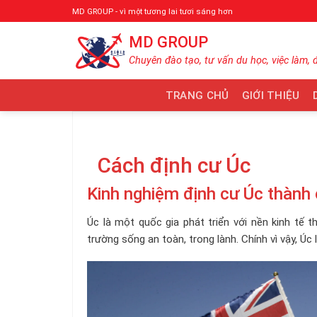
Bỏ
MD GROUP - vì một tương lai tươi sáng hơn
qua
MD GROUP
nội
dung
Chuyên đào tạo, tư vấn du học, việc làm, 
TRANG CHỦ
GIỚI THIỆU
Cách định cư Úc
Kinh nghiệm định cư Úc thành
Úc là một quốc gia phát triển với nền kinh tế t
trường sống an toàn, trong lành. Chính vì vậy, Ú