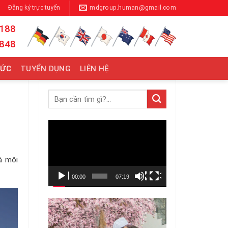
Đăng ký trực tuyến
mdgroup.human@gmail.com
 188
 848
TỨC
TUYỂN DỤNG
LIÊN HỆ
Trình
chơi
Video
và môi
00:00
07:19