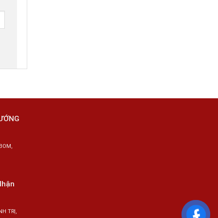
HƯỚNG
BOM,
Nhận
H TRỊ,