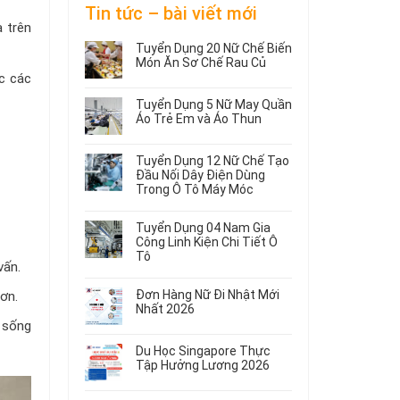
Tin tức – bài viết mới
 trên
Tuyển Dụng 20 Nữ Chế Biến
Món Ăn Sơ Chế Rau Củ
c các
Không
có
Tuyển Dụng 5 Nữ May Quần
bình
Áo Trẻ Em và Áo Thun
luận
ở
Không
Tuyển
có
Tuyển Dụng 12 Nữ Chế Tạo
Dụng
bình
Đầu Nối Dây Điện Dùng
20
luận
Trong Ô Tô Máy Móc
ở
Nữ
Tuyển
Không
Chế
Dụng
có
Biến
Tuyển Dụng 04 Nam Gia
5
bình
Món
Công Linh Kiện Chi Tiết Ô
Nữ
luận
Ăn
Tô
ở
May
vấn.
Sơ
Không
Tuyển
Quần
Chế
có
Dụng
Áo
Rau
Đơn Hàng Nữ Đi Nhật Mới
ơn.
bình
12
Trẻ
Củ
Nhất 2026
luận
Nữ
Em
c sống
Không
ở
Chế
và
có
Tuyển
Tạo
Áo
Du Học Singapore Thực
bình
Dụng
Đầu
Thun
Tập Hưởng Lương 2026
luận
04
Nối
ở
Không
Nam
Dây
Đơn
có