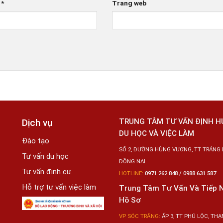
l
*
Trang web
Dịch vụ
TRUNG TÂM TƯ VẤN ĐỊNH 
DU HỌC VÀ VIỆC LÀM
Đào tạo
SỐ 2, ĐƯỜNG HÙNG VƯƠNG, TT TRẢNG 
Tư vấn du học
ĐỒNG NAI
Tư vấn định cư
HOTLINE:
0971 262 848 / 0988 631 587
Hỗ trợ tư vấn việc làm
Trung Tâm Tư Vấn Và Tiếp 
Hồ Sơ
VP SÓC TRĂNG:
ẤP 3, TT PHÚ LỘC, THẠN