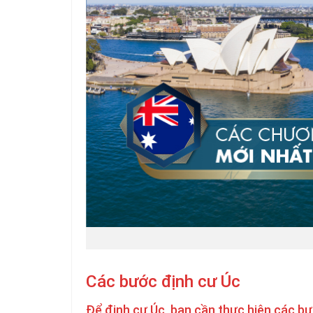
Các bước định cư Úc
Để định cư Úc, bạn cần thực hiện các bư