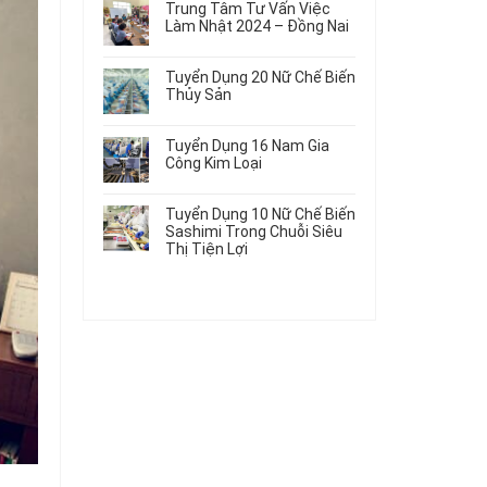
Gia
Điện
Trung Tâm Tư Vấn Việc
Hàng
bình
Công
Dùng
Làm Nhật 2024 – Đồng Nai
Nữ
luận
Linh
Trong
ở
Không
Đi
Kiện
Ô
Du
có
Nhật
Chi
Tuyển Dụng 20 Nữ Chế Biến
Tô
Học
bình
Mới
Tiết
Thủy Sản
Máy
Singapore
luận
Nhất
Ô
Móc
ở
Không
Thực
2026
Tô
Trung
có
Tập
Tuyển Dụng 16 Nam Gia
Tâm
bình
Hưởng
Công Kim Loại
Tư
luận
Lương
ở
Không
Vấn
2026
Tuyển
có
Việc
Tuyển Dụng 10 Nữ Chế Biến
Dụng
bình
Làm
Sashimi Trong Chuỗi Siêu
20
luận
Nhật
Thị Tiện Lợi
ở
Nữ
2024
Tuyển
Không
Chế
–
Dụng
có
Biến
Đồng
16
bình
Thủy
Nai
Nam
luận
Sản
ở
Gia
Tuyển
Công
Dụng
Kim
10
Loại
Nữ
Chế
Biến
Sashimi
Trong