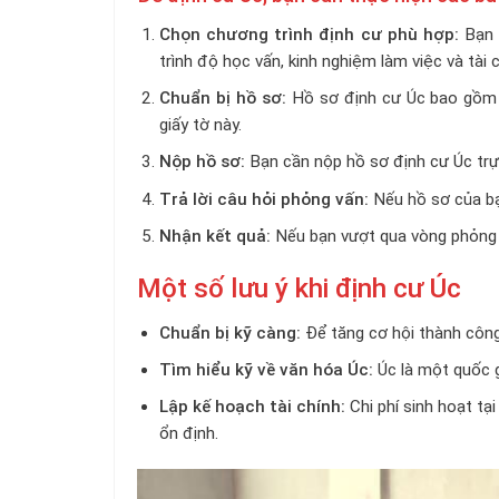
Chọn chương trình định cư phù hợp:
Bạn 
trình độ học vấn, kinh nghiệm làm việc và tài 
Chuẩn bị hồ sơ:
Hồ sơ định cư Úc bao gồm n
giấy tờ này.
Nộp hồ sơ:
Bạn cần nộp hồ sơ định cư Úc trự
Trả lời câu hỏi phỏng vấn:
Nếu hồ sơ của bạ
Nhận kết quả:
Nếu bạn vượt qua vòng phỏng v
Một số lưu ý khi định cư Úc
Chuẩn bị kỹ càng:
Để tăng cơ hội thành công,
Tìm hiểu kỹ về văn hóa Úc:
Úc là một quốc g
Lập kế hoạch tài chính:
Chi phí sinh hoạt tạ
ổn định.