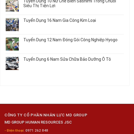
Tuyển Dụng 10 Nữ Chế Biến Sashimi Trong Chuỗi
Nhật
20
luận
Siêu Thị Tiện Lợi
2024
Nữ
ở
–
Chế
Tuyển
Không
Đồng
Biến
Dụng
có
Nai
Tuyển Dụng 16 Nam Gia Công Kim Loại
Thủy
16
bình
Sản
Nam
luận
Không
Gia
ở
có
Công
Tuyển
bình
Tuyển Dụng 12 Nam Đóng Gói Công Nghiệp Hyogo
Kim
Dụng
luận
Loại
10
ở
Không
Nữ
Tuyển
có
Chế
Dụng
bình
Tuyển Dụng 6 Nam Sửa Chữa Bảo Dưỡng Ô Tô
Biến
16
luận
Sashimi
Nam
ở
Không
Trong
Gia
Tuyển
có
Chuỗi
Công
Dụng
bình
Siêu
Kim
12
luận
Thị
Loại
Nam
ở
Tiện
Đóng
Tuyển
Lợi
Gói
Dụng
Công
6
Nghiệp
Nam
Hyogo
Sửa
Chữa
CÔNG TY CỔ PHẦN NHÂN LỰC MD GROUP
Bảo
MD GROUP HUMAN RESOURCES JSC
Dưỡng
Ô
- Điện thoại:
0971 262 848
Tô