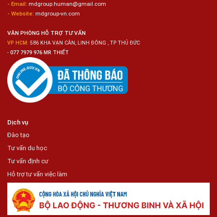
- Email:
mdgroup.human@gmail.com
- Website:
mdgroup-vn.com
VĂN PHÒNG HỖ TRỢ TƯ VẤN
VP HCM:
586 KHA VẠN CÂN, LINH ĐÔNG , TP THỦ ĐỨC
-
077 7979 976 MR THIẾT
Dịch vụ
Đào tạo
Tư vấn du học
Tư vấn định cư
Hỗ trợ tư vấn việc làm