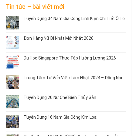
Tin tức – bài viết mới
Tuyển Dụng 04 Nam Gia Công Linh Kiện Chi Tiết Ô Tô
Không
có
bình
Đơn Hàng Nữ Đi Nhật Mới Nhất 2026
luận
ở
Không
Tuyển
có
Dụng
bình
Du Học Singapore Thực Tập Hưởng Lương 2026
04
luận
Nam
ở
Không
Gia
Đơn
có
Công
Hàng
bình
Trung Tâm Tư Vấn Việc Làm Nhật 2024 – Đồng Nai
Linh
Nữ
luận
Kiện
Đi
ở
Không
Chi
Nhật
Du
có
Tiết
Mới
Học
bình
Ô
Tuyển Dụng 20 Nữ Chế Biến Thủy Sản
Nhất
Singapore
luận
Tô
2026
Thực
ở
Không
Tập
Trung
có
Hưởng
Tâm
bình
Tuyển Dụng 16 Nam Gia Công Kim Loại
Lương
Tư
luận
2026
Vấn
ở
Không
Việc
Tuyển
có
Làm
Dụng
bình