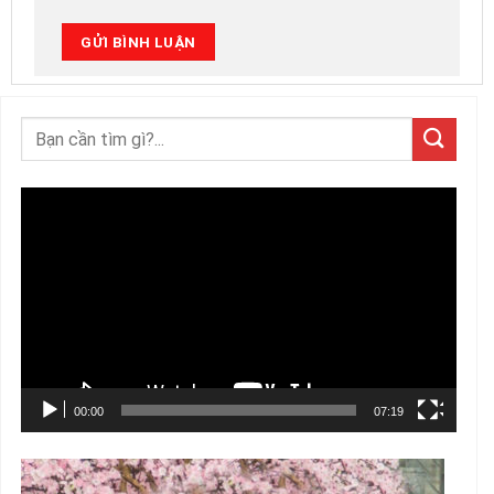
Trình
chơi
Video
00:00
07:19