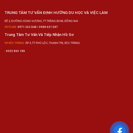
TRUNG TÂM TƯ VẤN ĐỊNH HƯỚNG DU HỌC VÀ VIỆC LÀM
SỐ 2, ĐƯỜNG HÙNG VƯƠNG, TT TRẢNG BOM, ĐỒNG NAI
HOTLINE:
0971 262 848 / 0988 631 587
Trung Tâm Tư Vấn Và Tiếp Nhận Hồ Sơ
VP SÓC TRĂNG:
ẤP 3, TT PHÚ LỘC, THẠNH TRỊ, SÓC TRĂNG
-
0332 865 188