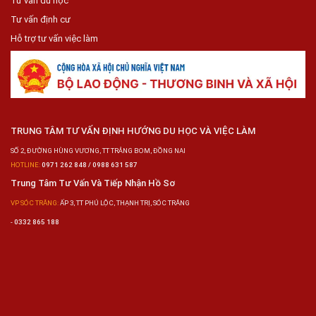
Tư vấn du học
Tư vấn định cư
Hỗ trợ tư vấn việc làm
TRUNG TÂM TƯ VẤN ĐỊNH HƯỚNG DU HỌC VÀ VIỆC LÀM
SỐ 2, ĐƯỜNG HÙNG VƯƠNG, TT TRẢNG BOM, ĐỒNG NAI
HOTLINE:
0971 262 848 / 0988 631 587
Trung Tâm Tư Vấn Và Tiếp Nhận Hồ Sơ
VP SÓC TRĂNG:
ẤP 3, TT PHÚ LỘC, THẠNH TRỊ, SÓC TRĂNG
-
0332 865 188