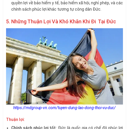
quyền lợi về bảo hiểm y tế, bảo hiểm xã hội, nghỉ phép, và các
chính sách phúc lợi khác tương tự công dân Đức.
5. Những Thuận Lợi Và Khó Khăn Khi Đi Tại Đức
https://mdgroup-vn.com/tuyen-dung-lao-dong-thoi-vu-duc/
Thuận lợi:
Chính sách phúc lợi tốt:
Đức là quốc gia có chế độ phúc lợi