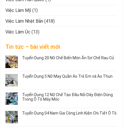
Việc Làm Mỹ
(1)
Việc Làm Nhật Bản
(418)
Việc Làm Úc
(13)
Tin tức – bài viết mới
Tuyển Dụng 20 Nữ Chế Biến Món Ăn Sơ Chế Rau Củ
Không
có
bình
Tuyển Dụng 5 Nữ May Quần Áo Trẻ Em và Áo Thun
luận
ở
Không
Tuyển
có
Dụng
bình
Tuyển Dụng 12 Nữ Chế Tạo Đầu Nối Dây Điện Dùng
20
luận
Trong Ô Tô Máy Móc
Nữ
ở
Chế
Tuyển
Không
Biến
Dụng
có
Tuyển Dụng 04 Nam Gia Công Linh Kiện Chi Tiết Ô Tô
Món
5
bình
Ăn
Nữ
luận
Không
Sơ
May
ở
có