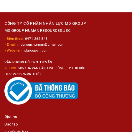
Công
Tuyển
Kim
Dụng
Loại
10
Nữ
Chế
CÔNG TY CỔ PHẦN NHÂN LỰC MD GROUP
Biến
MD GROUP HUMAN RESOURCES JSC
Sashimi
Trong
- Điện thoại:
0971 262 848
Chuỗi
- Email:
mdgroup.human@gmail.com
Siêu
Thị
- Website:
mdgroup-vn.com
Tiện
Lợi
VĂN PHÒNG HỖ TRỢ TƯ VẤN
VP HCM:
586 KHA VẠN CÂN, LINH ĐÔNG , TP THỦ ĐỨC
-
077 7979 976 MR THIẾT
Dịch vụ
Đào tạo