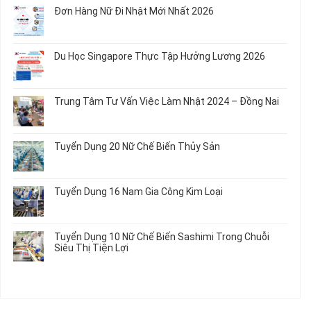
Chế
Quần
Tuyển
bình
Rau
Đơn Hàng Nữ Đi Nhật Mới Nhất 2026
Áo
Dụng
luận
Củ
Trẻ
12
ở
Không
Em
Nữ
Tuyển
có
và
Chế
Dụng
bình
Áo
Du Học Singapore Thực Tập Hưởng Lương 2026
Tạo
04
luận
Thun
Đầu
Nam
ở
Không
Nối
Gia
Đơn
có
Dây
Công
Hàng
bình
Điện
Trung Tâm Tư Vấn Việc Làm Nhật 2024 – Đồng Nai
Linh
Nữ
luận
Dùng
Kiện
Đi
ở
Không
Trong
Chi
Nhật
Du
có
Ô
Tiết
Mới
Học
bình
Tô
Ô
Tuyển Dụng 20 Nữ Chế Biến Thủy Sản
Nhất
Singapore
luận
Máy
Tô
2026
Thực
ở
Không
Móc
Tập
Trung
có
Hưởng
Tâm
bình
Tuyển Dụng 16 Nam Gia Công Kim Loại
Lương
Tư
luận
2026
Vấn
ở
Không
Việc
Tuyển
có
Làm
Dụng
bình
Tuyển Dụng 10 Nữ Chế Biến Sashimi Trong Chuỗi
Nhật
20
luận
Siêu Thị Tiện Lợi
2024
Nữ
ở
–
Chế
Tuyển
Không
Đồng
Biến
Dụng
có
Nai
Thủy
16
bình
Sản
Nam
luận
Gia
ở