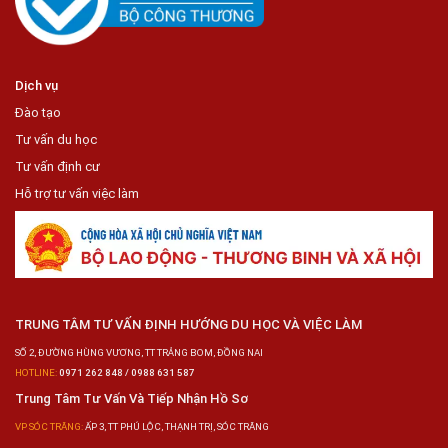
Dịch vụ
Đào tạo
Tư vấn du học
Tư vấn định cư
Hỗ trợ tư vấn việc làm
TRUNG TÂM TƯ VẤN ĐỊNH HƯỚNG DU HỌC VÀ VIỆC LÀM
SỐ 2, ĐƯỜNG HÙNG VƯƠNG, TT TRẢNG BOM, ĐỒNG NAI
HOTLINE:
0971 262 848 / 0988 631 587
Trung Tâm Tư Vấn Và Tiếp Nhận Hồ Sơ
VP SÓC TRĂNG:
ẤP 3, TT PHÚ LỘC, THẠNH TRỊ, SÓC TRĂNG