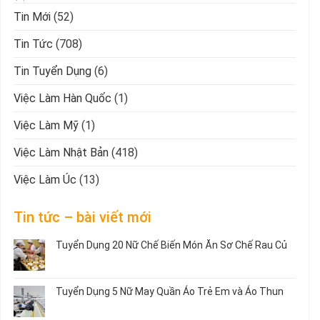
Tin Mới
(52)
Tin Tức
(708)
Tin Tuyển Dụng
(6)
Việc Làm Hàn Quốc
(1)
Việc Làm Mỹ
(1)
Việc Làm Nhật Bản
(418)
Việc Làm Úc
(13)
Tin tức – bài viết mới
Tuyển Dụng 20 Nữ Chế Biến Món Ăn Sơ Chế Rau Củ
Không
có
bình
Tuyển Dụng 5 Nữ May Quần Áo Trẻ Em và Áo Thun
luận
ở
Không
Tuyển
có