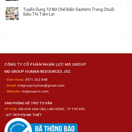
Việc
Tuyển
có
Làm
Dụng
bình
Tuyển Dụng 10 Nữ Chế Biến Sashimi Trong Chuỗi
Nhật
20
luận
Siêu Thị Tiện Lợi
2024
Nữ
ở
–
Chế
Tuyển
Không
Đồng
Biến
Dụng
có
Nai
Thủy
16
bình
Sản
Nam
luận
Gia
ở
Công
Tuyển
Kim
Dụng
Loại
10
Nữ
Chế
CÔNG TY CỔ PHẦN NHÂN LỰC MD GROUP
Biến
MD GROUP HUMAN RESOURCES JSC
Sashimi
Trong
- Điện thoại:
0971 262 848
Chuỗi
- Email:
mdgroup.human@gmail.com
Siêu
Thị
- Website:
mdgroup-vn.com
Tiện
Lợi
VĂN PHÒNG HỖ TRỢ TƯ VẤN
VP HCM:
586 KHA VẠN CÂN, LINH ĐÔNG , TP THỦ ĐỨC
-
077 7979 976 MR THIẾT