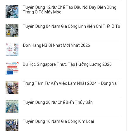
Dụng
bình
Tuyển Dụng 12 Nữ Chế Tạo Đầu Nối Dây Điện Dùng
20
luận
Trong Ô Tô Máy Móc
Nữ
ở
Chế
Tuyển
Không
Biến
Dụng
có
Tuyển Dụng 04 Nam Gia Công Linh Kiện Chi Tiết Ô Tô
Món
5
bình
Ăn
Nữ
luận
Không
Sơ
May
ở
có
Chế
Quần
Tuyển
bình
Rau
Đơn Hàng Nữ Đi Nhật Mới Nhất 2026
Áo
Dụng
luận
Củ
Trẻ
12
ở
Không
Em
Nữ
Tuyển
có
và
Chế
Dụng
bình
Áo
Du Học Singapore Thực Tập Hưởng Lương 2026
Tạo
04
luận
Thun
Đầu
Nam
ở
Không
Nối
Gia
Đơn
có
Dây
Công
Hàng
bình
Điện
Trung Tâm Tư Vấn Việc Làm Nhật 2024 – Đồng Nai
Linh
Nữ
luận
Dùng
Kiện
Đi
ở
Không
Trong
Chi
Nhật
Du
có
Ô
Tiết
Mới
Học
bình
Tô
Ô
Tuyển Dụng 20 Nữ Chế Biến Thủy Sản
Nhất
Singapore
luận
Máy
Tô
2026
Thực
ở
Không
Móc
Tập
Trung
có
Hưởng
Tâm
bình
Tuyển Dụng 16 Nam Gia Công Kim Loại
Lương
Tư
luận
2026
Vấn
ở
Không