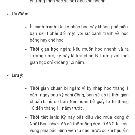
chương trình học sẽ bắt đầu khá nhanh.
Ưu điểm
:
Ít cạnh tranh:
Do kỳ nhập học này không phổ biến,
bạn sẽ ít phải đối mặt với sự cạnh tranh về học
bổng hay chỗ học.
Thời gian học ngắn
: Nếu muốn học nhanh và ra
trường sớm, kỳ này là lựa chọn lý tưởng với thời
gian học chỉ khoảng 1,3 năm.
Lưu ý
:
Thời gian chuẩn bị ngắn:
Vì kỳ nhập học tháng 1
nằm ngay sau kỳ nghỉ đông, bạn sẽ có ít thời gian
chuẩn bị hồ sơ hơn. Nên hoàn tất giấy tờ từ tháng
10 đến tháng 11 năm trước.
Thời tiết lạnh:
Kỳ này bắt đầu vào mùa đông ở
Nhật Bản, nhiệt độ có thể xuống dưới 0 độ C tại các
vùng phía bắc. Sinh viên từ các nước có khí hậu ấm