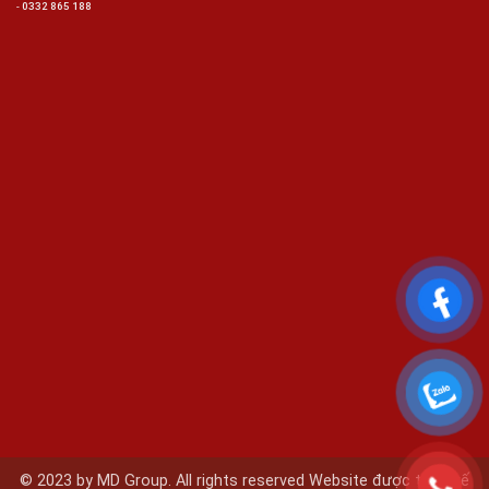
-
0332 865 188
© 2023 by MD Group. All rights reserved Website được thiết kế